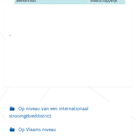
Op niveau van een internationaal
N
stroomgebieddistrict
a
v
Op Vlaams niveau