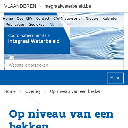
VLAANDEREN
integraalwaterbeleid.be
Home
Over CIW
Contact
CIW-Nieuwsbrief
Nieuws
Kalender
Publicaties
Geoloket
NL
EN
FR
Zoek
Geavanceerd zoeken...
Klap navi
Home
Overleg
Op niveau van een bekken
Op niveau van een
bekken