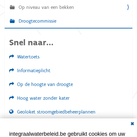
i
Op niveau van een bekken
g
a
Droogtecommissie
t
i
Snel naar...
e
Watertoets
Informatieplicht
Op de hoogte van droogte
Hoog water zonder kater
Geoloket stroomgebiedbeheerplannen
Dial
Documenten voor leden
LOGIN VEREIST
integraalwaterbeleid.be gebruikt cookies om uw