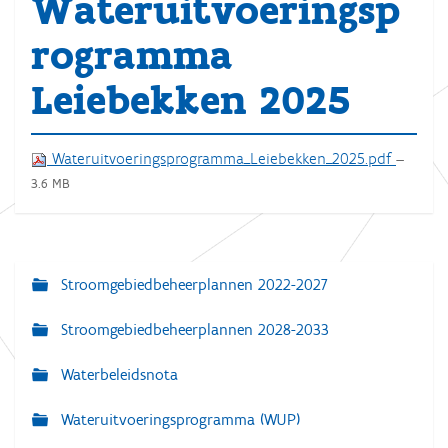
Wateruitvoeringsp
rogramma
Leiebekken 2025
Wateruitvoeringsprogramma_Leiebekken_2025.pdf
—
3.6 MB
Stroomgebiedbeheerplannen 2022-2027
N
a
Stroomgebiedbeheerplannen 2028-2033
v
Waterbeleidsnota
i
g
Wateruitvoeringsprogramma (WUP)
a