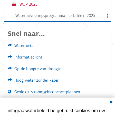
WUP 2025
t
i
Wateruitvoeringsprogramma Leiebekken 2025
e
Snel naar...
Watertoets
Informatieplicht
Op de hoogte van droogte
Hoog water zonder kater
Geoloket stroomgebiedbeheerplannen
Dial
Documenten voor leden
LOGIN VEREIST
integraalwaterbeleid.be gebruikt cookies om uw