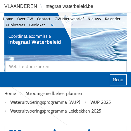
VLAANDEREN
integraalwaterbeleid.be
Home
Over CIW
Contact
CIW-Nieuwsbrief
Nieuws
Kalender
Publicaties
Geoloket
NL
EN
FR
Zoek
Geavanceerd zoeken...
Klap navi
Home
Stroomgebiedbeheerplannen
Wateruitvoeringsprogramma (WUP)
WUP 2025
Wateruitvoeringsprogramma Leiebekken 2025