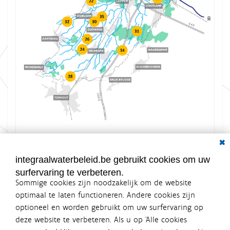
Dial
K
Grootte: 1.1 MB
l
i
integraalwaterbeleid.be gebruikt cookies om uw
k
surfervaring te verbeteren.
v
Sommige cookies zijn noodzakelijk om de website
o
o
optimaal te laten functioneren. Andere cookies zijn
r
optioneel en worden gebruikt om uw surfervaring op
d
Integraalwaterbeleid.be is een
e
deze website te verbeteren. Als u op ‘Alle cookies
v
officiële website van de Vlaamse