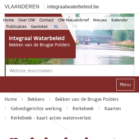
VLAANDEREN
integraalwaterbeleid.be
Home
Over CIW
Contact
CIW-Nieuwsbrief
Nieuws
Kalender
Publicaties
Geoloket
NL
EN
FR
Zoek
Geavanceerd zoeken...
Klap navi
Home
Bekkens
Bekken van de Brugse Polders
Gebiedsgerichte werking
Kerkebeek
Kaarten
Kerkebeek - kaart acties wateroverlast