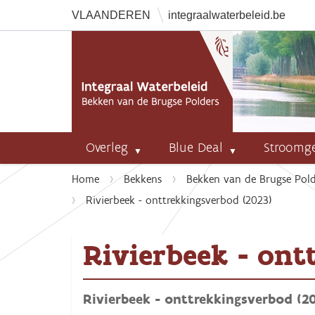
VLAANDEREN
integraalwaterbeleid.be
Overleg
Blue Deal
Stroomg
U
Home
Bekkens
Bekken van de Brugse Pold
b
Rivierbeek - onttrekkingsverbod (2023)
e
n
Rivierbeek - ont
t
h
i
e
Rivierbeek - onttrekkingsverbod (2
r