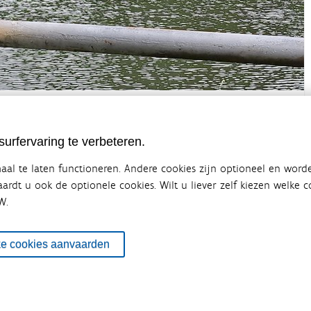
urfervaring te verbeteren.
al te laten functioneren. Andere cookies zijn optioneel en word
vaardt u ook de optionele cookies. Wilt u liever zelf kiezen welke
W.
ebsite van de Vlaamse overheid
terbeleid
en overlegplatform van de diverse beleidsdomeinen en bestuursniveaus die 
ke cookies aanvaarden
ze samenwerking zorgt voor een gecoördineerde en geïntegreerde aanpak v
SITEMAP