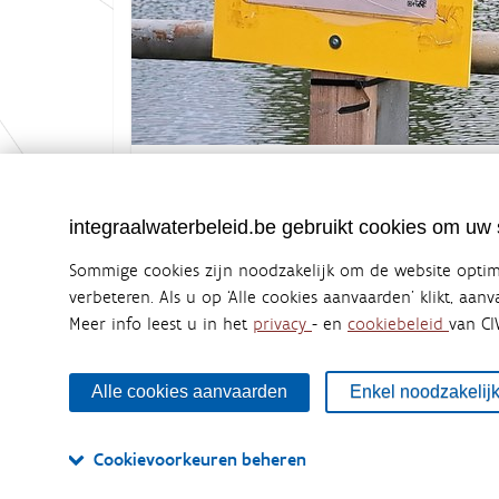
K
Grootte: 2.4 MB
l
i
k
integraalwaterbeleid.be gebruikt cookies om uw s
v
o
Sommige cookies zijn noodzakelijk om de website optima
o
r
verbeteren. Als u op ‘Alle cookies aanvaarden’ klikt, aan
d
Meer info leest u in het
privacy
- en
cookiebeleid
van CI
Integraalwaterbeleid.be is een officiële w
e
v
uitgegeven door
Coördinatiecommissie Integraal Wa
o
De Coördinatiecommissie Integraal Waterbeleid (CIW) is e
l
Alle cookies aanvaarden
Enkel noodzakelij
zijn. Ook waterbedrijven nemen deel aan het overleg. De
l
waterbeheer in Vlaanderen.
e
d
Cookievoorkeuren beheren
i
OVER CIW
DISCLAIMER
PRIVACY
COOKIEBELEID
g