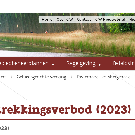
Home
Over CIW
Contact
CIW-Nieuwsbrief
Ni
ebiedbeheerplannen
Regelgeving
Beleidsi
ers
Gebiedsgerichte werking
Rivierbeek-Hertsbergebeek
trekkingsverbod (2023)
023)