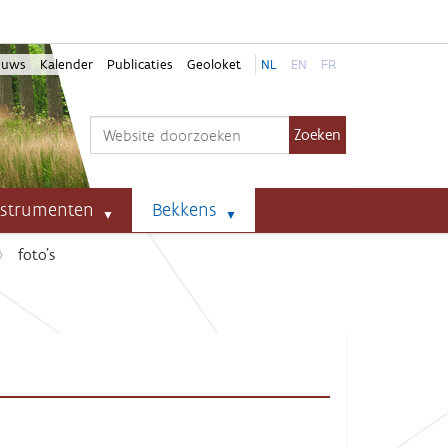
euws
Kalender
Publicaties
Geoloket
NL
EN
FR
Zoek
Geavanceerd zoeken...
nstrumenten
Bekkens
foto's