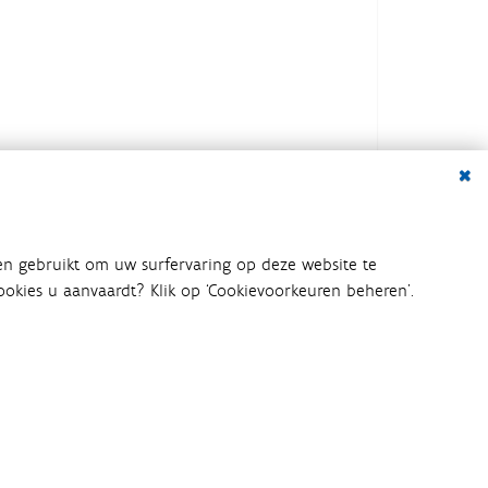
Dialo
en gebruikt om uw surfervaring op deze website te
 cookies u aanvaardt? Klik op ‘Cookievoorkeuren beheren’.
bij het waterbeleid betrokken
an het waterbeleid en