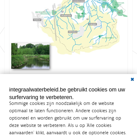
Dial
K
Grootte: 2.5 MB
l
i
integraalwaterbeleid.be gebruikt cookies om uw
k
surfervaring te verbeteren.
v
o
Sommige cookies zijn noodzakelijk om de website
o
optimaal te laten functioneren. Andere cookies zijn
r
optioneel en worden gebruikt om uw surfervaring op
d
Integraalwaterbeleid.be is een
e
deze website te verbeteren. Als u op ‘Alle cookies
v
officiële website van de Vlaamse
aanvaarden’ klikt, aanvaardt u ook de optionele cookies.
o
overheid