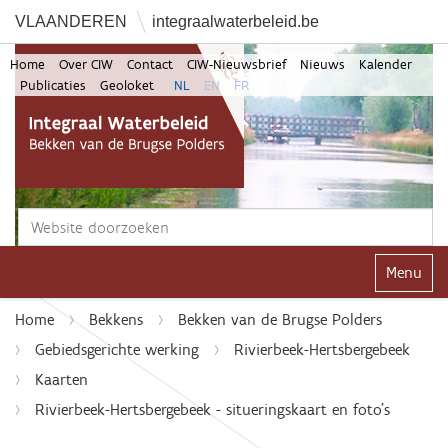
VLAANDEREN
integraalwaterbeleid.be
Home
Over CIW
Contact
CIW-Nieuwsbrief
Nieuws
Kalender
Publicaties
Geoloket
NL
EN
FR
Zoek
Geavanceerd zoeken...
Klap navi
Home
Bekkens
Bekken van de Brugse Polders
Gebiedsgerichte werking
Rivierbeek-Hertsbergebeek
Kaarten
Rivierbeek-Hertsbergebeek - situeringskaart en foto's