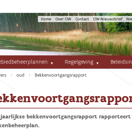
Home
Over CIW
Contact
CIW-Nieuwsbrief
Ni
ebiedbeheerplannen
Regelgeving
Beleidsi
ers
oud
Bekkenvoortgangsrapport
ekkenvoortgangsrappo
 jaarlijkse bekkenvoortgangsrapport rapporteert
kenbeheerplan.