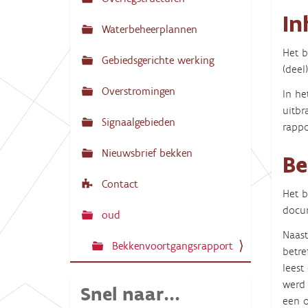
N
:
In
a
Waterbeheerplannen
v
Het b
Gebiedsgerichte werking
i
(deel
g
Overstromingen
In he
a
uitbr
Signaalgebieden
t
rappo
i
Nieuwsbrief bekken
Be
e
Contact
Het b
docum
oud
Naast
Bekkenvoortgangsrapport
betre
leest
werd 
Snel naar...
een o