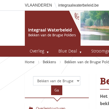
VLAANDEREN
integraalwaterbeleid.be
Overleg
Blue Deal
Stroomg
U
Home
Bekkens
Bekken van de Brugse Pold
b
e
B
n
t
h
Het
i
e
bek
r
Overlegstructuren