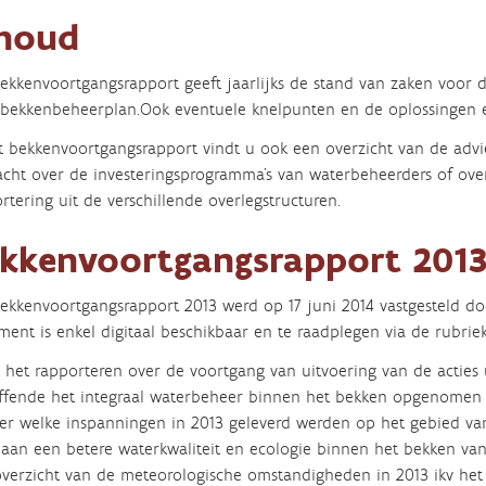
houd
ekkenvoortgangsrapport geeft jaarlijks de stand van zaken voor de
)bekkenbeheerplan.Ook eventuele knelpunten en de oplossingen 
t bekkenvoortgangsrapport vindt u ook een overzicht van de advi
acht over de investeringsprogramma’s van waterbeheerders of ov
rtering uit de verschillende overlegstructuren.
kkenvoortgangsrapport 201
ekkenvoortgangsrapport 2013 werd op 17 juni 2014 vastgesteld d
ent is enkel digitaal beschikbaar en te raadplegen via de rubri
 het rapporteren over de voortgang van uitvoering van de acties
ffende het integraal waterbeheer binnen het bekken opgenomen 
 er welke inspanningen in 2013 geleverd werden op het gebied v
aan een betere waterkwaliteit en ecologie binnen het bekken van
verzicht van de meteorologische omstandigheden in 2013 ikv het