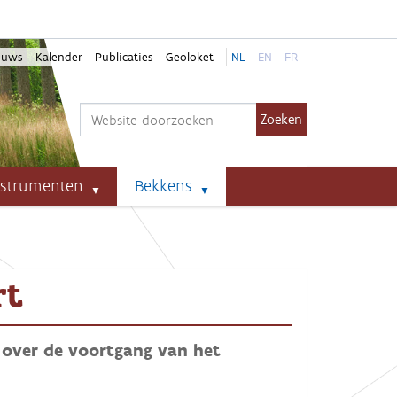
euws
Kalender
Publicaties
Geoloket
NL
EN
FR
Zoek
Geavanceerd zoeken...
nstrumenten
Bekkens
rt
 over de voortgang van het