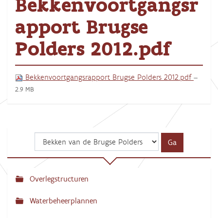
Bekkenvoortgangsr
apport Brugse
Polders 2012.pdf
Bekkenvoortgangsrapport Brugse Polders 2012.pdf
—
2.9 MB
Overlegstructuren
N
a
Waterbeheerplannen
v