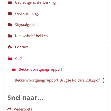
Gebiedsgerichte werking
i
g
Overstromingen
a
Signaalgebieden
t
i
Nieuwsbrief bekken
e
Contact
oud
Bekkenvoortgangsrapport
Bekkenvoortgangsrapport Brugse Polders 2012.pdf
Snel naar...
Watertoets