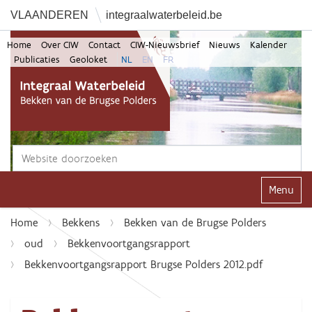
VLAANDEREN
integraalwaterbeleid.be
Home
Over CIW
Contact
CIW-Nieuwsbrief
Nieuws
Kalender
Publicaties
Geoloket
NL
EN
FR
Zoek
Geavanceerd zoeken...
Klap navi
Home
Bekkens
Bekken van de Brugse Polders
oud
Bekkenvoortgangsrapport
Bekkenvoortgangsrapport Brugse Polders 2012.pdf