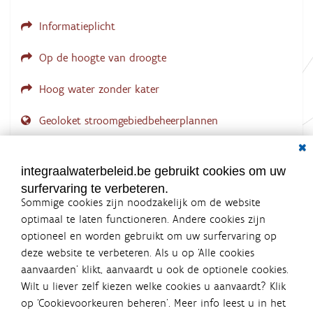
Informatieplicht
Op de hoogte van droogte
Hoog water zonder kater
Geoloket stroomgebiedbeheerplannen
Dial
Documenten voor leden
LOGIN VEREIST
integraalwaterbeleid.be gebruikt cookies om uw
surfervaring te verbeteren.
Sommige cookies zijn noodzakelijk om de website
optimaal te laten functioneren. Andere cookies zijn
optioneel en worden gebruikt om uw surfervaring op
Integraalwaterbeleid.be is een
deze website te verbeteren. Als u op ‘Alle cookies
officiële website van de Vlaamse
aanvaarden’ klikt, aanvaardt u ook de optionele cookies.
overheid
Wilt u liever zelf kiezen welke cookies u aanvaardt? Klik
uitgegeven door
Coördinatiecommissie Integraal
op ‘Cookievoorkeuren beheren’. Meer info leest u in het
Waterbeleid