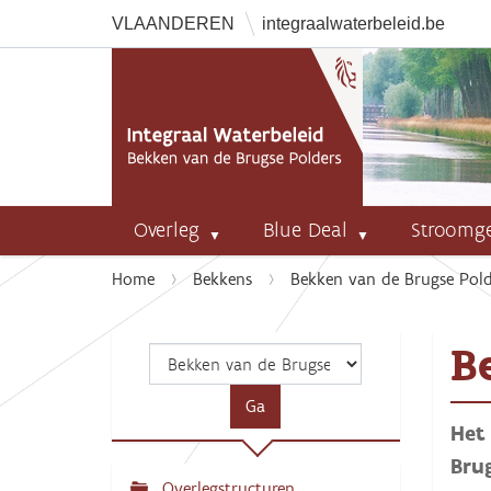
VLAANDEREN
integraalwaterbeleid.be
Overleg
Blue Deal
Stroomg
U
Home
Bekkens
Bekken van de Brugse Pold
b
e
B
n
t
h
Het 
i
e
Bru
r
Overlegstructuren