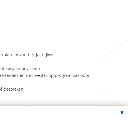
rplan en van het jaarlijkse
eheerplan adviseren.
eheerders en de investeringsprogramma's voor
of bespreken.
Dialo