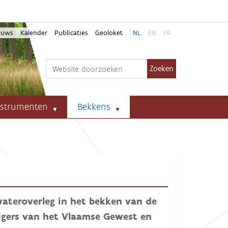
euws
Kalender
Publicaties
Geoloket
NL
EN
FR
Zoek
Geavanceerd zoeken...
nstrumenten
Bekkens
wateroverleg in het bekken van de
digers van het Vlaamse Gewest en