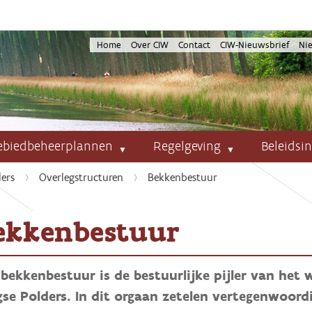
Home
Over CIW
Contact
CIW-Nieuwsbrief
Ni
ebiedbeheerplannen
Regelgeving
Beleidsi
ers
Overlegstructuren
Bekkenbestuur
ekkenbestuur
bekkenbestuur is de bestuurlijke pijler van het 
gse Polders. In dit orgaan zetelen vertegenwoor