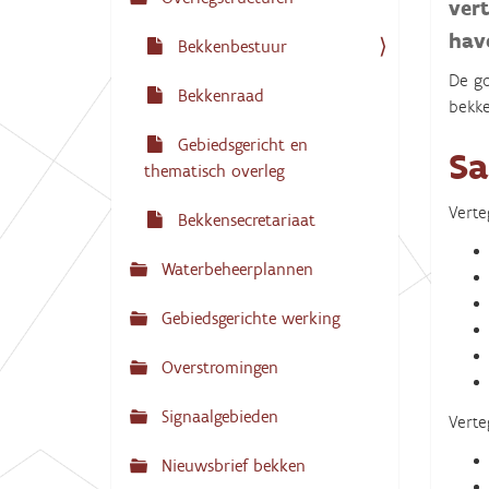
N
ver
:
a
hav
Bekkenbestuur
v
De go
Bekkenraad
i
bekke
g
Gebiedsgericht en
Sa
a
thematisch overleg
t
Verte
Bekkensecretariaat
i
e
Waterbeheerplannen
Gebiedsgerichte werking
Overstromingen
Signaalgebieden
Vert
Nieuwsbrief bekken