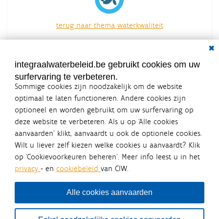
terug naar thema waterkwaliteit
overzicht van alle acties
Dial
integraalwaterbeleid.be gebruikt cookies om uw
surfervaring te verbeteren.
Sommige cookies zijn noodzakelijk om de website
optimaal te laten functioneren. Andere cookies zijn
optioneel en worden gebruikt om uw surfervaring op
Integraalwaterbeleid.be is een
deze website te verbeteren. Als u op ‘Alle cookies
officiële website van de Vlaamse
aanvaarden’ klikt, aanvaardt u ook de optionele cookies.
overheid
Wilt u liever zelf kiezen welke cookies u aanvaardt? Klik
uitgegeven door
Coördinatiecommissie Integraal
op ‘Cookievoorkeuren beheren’. Meer info leest u in het
Waterbeleid
privacy
- en
cookiebeleid
van CIW.
De Coördinatiecommissie Integraal Waterbeleid (CIW) is een
overlegplatform van de diverse beleidsdomeinen en
bestuursniveaus die bij het waterbeleid betrokken zijn. Ook
Alle cookies aanvaarden
waterbedrijven nemen deel aan het overleg. Deze
samenwerking zorgt voor een gecoördineerde en
geïntegreerde aanpak van het waterbeleid en waterbeheer