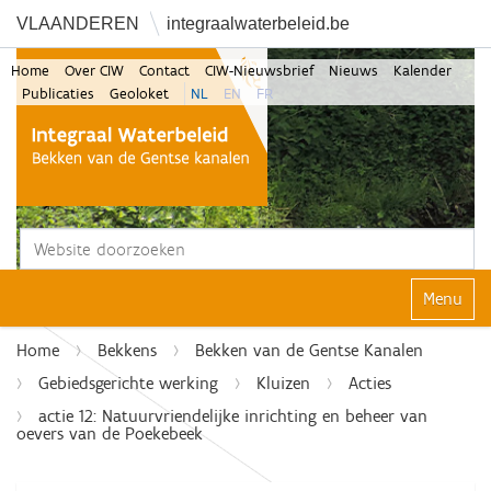
VLAANDEREN
integraalwaterbeleid.be
Home
Over CIW
Contact
CIW-Nieuwsbrief
Nieuws
Kalender
Publicaties
Geoloket
NL
EN
FR
Zoek
Geavanceerd zoeken...
Klap navi
Home
Bekkens
Bekken van de Gentse Kanalen
Gebiedsgerichte werking
Kluizen
Acties
actie 12: Natuurvriendelijke inrichting en beheer van
oevers van de Poekebeek