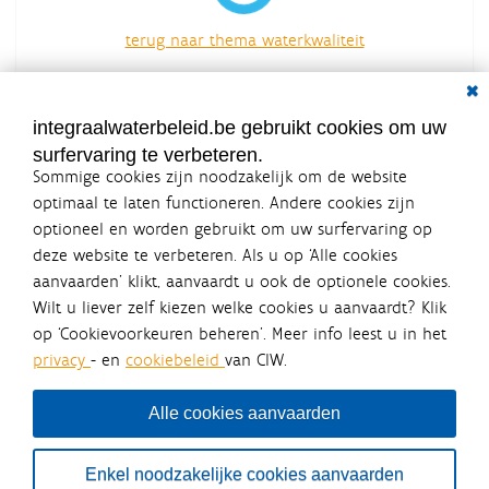
terug naar thema waterkwaliteit
overzicht van alle acties
Dial
integraalwaterbeleid.be gebruikt cookies om uw
surfervaring te verbeteren.
Sommige cookies zijn noodzakelijk om de website
optimaal te laten functioneren. Andere cookies zijn
optioneel en worden gebruikt om uw surfervaring op
Integraalwaterbeleid.be is een
deze website te verbeteren. Als u op ‘Alle cookies
officiële website van de Vlaamse
aanvaarden’ klikt, aanvaardt u ook de optionele cookies.
overheid
Wilt u liever zelf kiezen welke cookies u aanvaardt? Klik
uitgegeven door
Coördinatiecommissie Integraal
op ‘Cookievoorkeuren beheren’. Meer info leest u in het
Waterbeleid
privacy
- en
cookiebeleid
van CIW.
De Coördinatiecommissie Integraal Waterbeleid (CIW) is een
overlegplatform van de diverse beleidsdomeinen en
bestuursniveaus die bij het waterbeleid betrokken zijn. Ook
Alle cookies aanvaarden
waterbedrijven nemen deel aan het overleg. Deze
samenwerking zorgt voor een gecoördineerde en
geïntegreerde aanpak van het waterbeleid en waterbeheer
Enkel noodzakelijke cookies aanvaarden
in Vlaanderen.