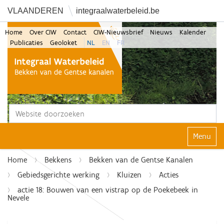
VLAANDEREN
integraalwaterbeleid.be
Home
Over CIW
Contact
CIW-Nieuwsbrief
Nieuws
Kalender
Publicaties
Geoloket
NL
EN
FR
Zoek
Geavanceerd zoeken...
Klap navi
Home
Bekkens
Bekken van de Gentse Kanalen
Gebiedsgerichte werking
Kluizen
Acties
actie 18: Bouwen van een vistrap op de Poekebeek in
Nevele