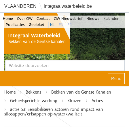
VLAANDEREN
integraalwaterbeleid.be
Home
Over CIW
Contact
CIW-Nieuwsbrief
Nieuws
Kalender
Publicaties
Geoloket
NL
EN
FR
Zoek
Geavanceerd zoeken...
Klap navi
Home
Bekkens
Bekken van de Gentse Kanalen
Gebiedsgerichte werking
Kluizen
Acties
actie 53: Sensibiliseren actoren rond impact van
silosappen/erfsappen op waterkwaliteit