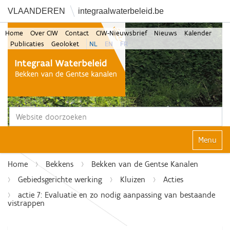
VLAANDEREN
integraalwaterbeleid.be
Home
Over CIW
Contact
CIW-Nieuwsbrief
Nieuws
Kalender
Publicaties
Geoloket
NL
EN
FR
Zoek
Geavanceerd zoeken...
Klap navi
Home
Bekkens
Bekken van de Gentse Kanalen
Gebiedsgerichte werking
Kluizen
Acties
actie 7: Evaluatie en zo nodig aanpassing van bestaande
vistrappen