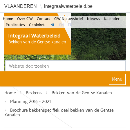
VLAANDEREN
integraalwaterbeleid.be
Home
Over CIW
Contact
CIW-Nieuwsbrief
Nieuws
Kalender
Publicaties
Geoloket
NL
EN
FR
Zoek
Geavanceerd zoeken...
Klap navi
Home
Bekkens
Bekken van de Gentse Kanalen
Planning 2016 - 2021
Brochure bekkenspecifiek deel bekken van de Gentse
Kanalen