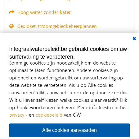
Hoog water zonder kater
Geoloket stroomgebiedbeheerplannen
Dial
Documenten voor leden
LOGIN VEREIST
integraalwaterbeleid.be gebruikt cookies om uw
surfervaring te verbeteren.
Sommige cookies zijn noodzakelijk om de website
optimaal te laten functioneren. Andere cookies zijn
optioneel en worden gebruikt om uw surfervaring op
Integraalwaterbeleid.be is een
deze website te verbeteren. Als u op ‘Alle cookies
officiële website van de Vlaamse
aanvaarden’ klikt, aanvaardt u ook de optionele cookies.
overheid
Wilt u liever zelf kiezen welke cookies u aanvaardt? Klik
uitgegeven door
Coördinatiecommissie Integraal
op ‘Cookievoorkeuren beheren’. Meer info leest u in het
Waterbeleid
privacy
- en
cookiebeleid
van CIW.
De Coördinatiecommissie Integraal Waterbeleid (CIW) is een
overlegplatform van de diverse beleidsdomeinen en
bestuursniveaus die bij het waterbeleid betrokken zijn. Ook
Alle cookies aanvaarden
waterbedrijven nemen deel aan het overleg. Deze
samenwerking zorgt voor een gecoördineerde en