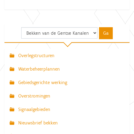
Overlegstructuren
N
a
Waterbeheerplannen
v
Gebiedsgerichte werking
i
g
Overstromingen
a
Signaalgebieden
t
i
Nieuwsbrief bekken
e