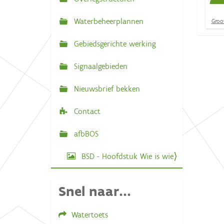
N
:
a
Waterbeheerplannen
K
Groot
v
l
i
Gebiedsgerichte werking
i
k
v
g
o
Signaalgebieden
o
a
r
Nieuwsbrief bekken
d
t
e
i
v
Contact
o
e
l
l
afbBOS
e
d
BSD - Hoofdstuk Wie is wie
i
g
e
w
Snel naar...
e
e
r
Watertoets
g