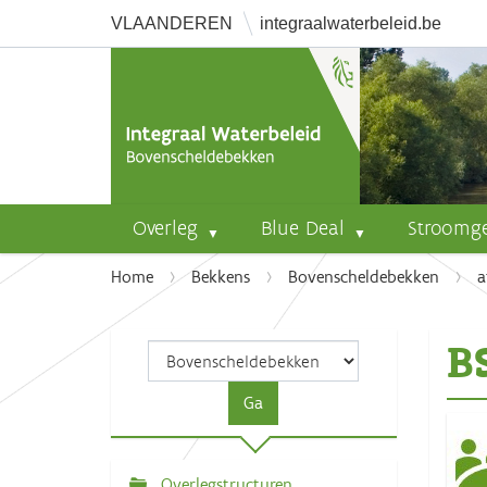
VLAANDEREN
integraalwaterbeleid.be
Overleg
Blue Deal
Stroomg
U
Home
Bekkens
Bovenscheldebekken
a
b
e
B
n
t
h
i
e
r
Overlegstructuren