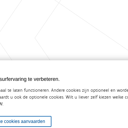
urfervaring te verbeteren.
al te laten functioneren. Andere cookies zijn optioneel en word
vaardt u ook de optionele cookies. Wilt u liever zelf kiezen welke
W.
ebsite van de Vlaamse overheid
terbeleid
en overlegplatform van de diverse beleidsdomeinen en bestuursniveaus die 
ke cookies aanvaarden
ze samenwerking zorgt voor een gecoördineerde en geïntegreerde aanpak v