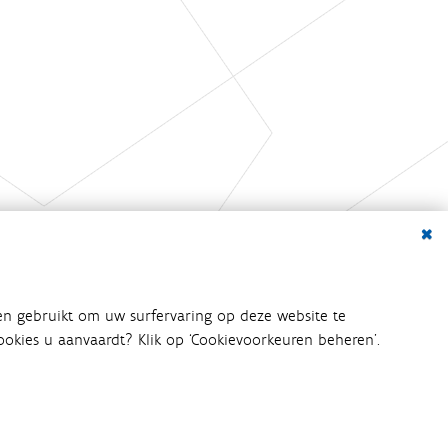
Dialo
en gebruikt om uw surfervaring op deze website te
 cookies u aanvaardt? Klik op ‘Cookievoorkeuren beheren’.
bij het waterbeleid betrokken
an het waterbeleid en