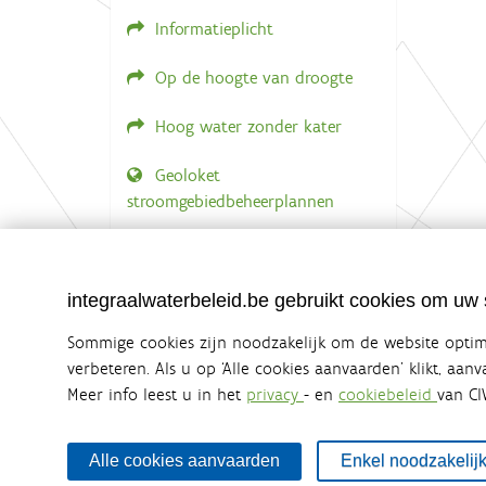
a
v
Informatieplicht
e
v
a
Op de hoogte van droogte
n
d
Hoog water zonder kater
e
a
f
Geoloket
b
stroomgebiedbeheerplannen
e
e
l
Documenten voor leden
d
LOGIN VEREIST
i
n
integraalwaterbeleid.be gebruikt cookies om uw s
g
.
Sommige cookies zijn noodzakelijk om de website optima
.
verbeteren. Als u op ‘Alle cookies aanvaarden’ klikt, aan
.
Meer info leest u in het
privacy
- en
cookiebeleid
van CI
Integraalwaterbeleid.be is een officiële w
uitgegeven door
Coördinatiecommissie Integraal Wa
De Coördinatiecommissie Integraal Waterbeleid (CIW) is e
Alle cookies aanvaarden
Enkel noodzakelij
zijn. Ook waterbedrijven nemen deel aan het overleg. De