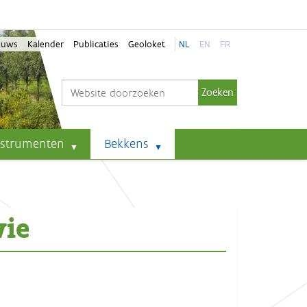
euws
Kalender
Publicaties
Geoloket
NL
EN
FR
Zoek
Geavanceerd zoeken...
nstrumenten
Bekkens
wie