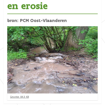
en erosie
bron: PCM Oost-Vlaanderen
K
Grootte: 84.3 KB
l
i