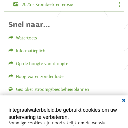
n
2025 - Krombeek en erosie
d
e
a
Snel naar...
f
b
e
e
Watertoets
l
d
Informatieplicht
i
n
g
Op de hoogte van droogte
.
.
.
Hoog water zonder kater
Geoloket stroomgebiedbeheerplannen
Dial
Documenten voor leden
LOGIN VEREIST
integraalwaterbeleid.be gebruikt cookies om uw
surfervaring te verbeteren.
Sommige cookies zijn noodzakelijk om de website