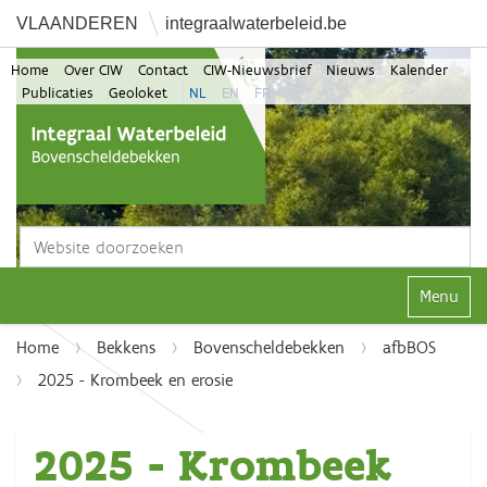
VLAANDEREN
integraalwaterbeleid.be
Home
Over CIW
Contact
CIW-Nieuwsbrief
Nieuws
Kalender
Publicaties
Geoloket
NL
EN
FR
Zoek
Geavanceerd zoeken...
Klap navi
Home
Bekkens
Bovenscheldebekken
afbBOS
2025 - Krombeek en erosie
2025 - Krombeek