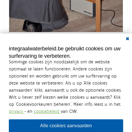
Dial
K
Grootte: 6.2 MB
l
i
integraalwaterbeleid.be gebruikt cookies om uw
k
surfervaring te verbeteren.
v
o
Sommige cookies zijn noodzakelijk om de website
o
optimaal te laten functioneren. Andere cookies zijn
r
optioneel en worden gebruikt om uw surfervaring op
d
Integraalwaterbeleid.be is een
e
deze website te verbeteren. Als u op ‘Alle cookies
v
officiële website van de Vlaamse
aanvaarden’ klikt, aanvaardt u ook de optionele cookies.
o
overheid
l
Wilt u liever zelf kiezen welke cookies u aanvaardt? Klik
uitgegeven door
Coördinatiecommissie Integraal
l
op ‘Cookievoorkeuren beheren’. Meer info leest u in het
Waterbeleid
e
privacy
- en
cookiebeleid
van CIW.
d
De Coördinatiecommissie Integraal Waterbeleid (CIW) is een
i
overlegplatform van de diverse beleidsdomeinen en
g
bestuursniveaus die bij het waterbeleid betrokken zijn. Ook
Alle cookies aanvaarden
e
waterbedrijven nemen deel aan het overleg. Deze
w