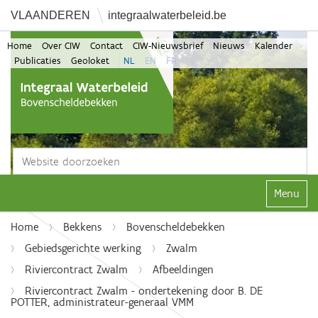
VLAANDEREN
integraalwaterbeleid.be
Home
Over CIW
Contact
CIW-Nieuwsbrief
Nieuws
Kalender
Publicaties
Geoloket
NL
EN
FR
Zoek
Geavanceerd zoeken...
Klap navi
Home
Bekkens
Bovenscheldebekken
Gebiedsgerichte werking
Zwalm
Riviercontract Zwalm
Afbeeldingen
Riviercontract Zwalm - ondertekening door B. DE
POTTER, administrateur-generaal VMM