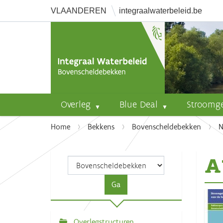
VLAANDEREN
integraalwaterbeleid.be
Overleg
Blue Deal
Stroomg
U
Home
Bekkens
Bovenscheldebekken
N
b
e
A
n
t
h
i
e
r
Overlegstructuren