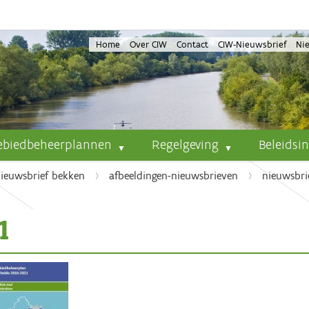
Home
Over CIW
Contact
CIW-Nieuwsbrief
Ni
ebiedbeheerplannen
Regelgeving
Beleidsi
ieuwsbrief bekken
afbeeldingen-nieuwsbrieven
nieuwsbrie
1