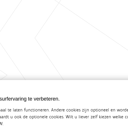
urfervaring te verbeteren.
al te laten functioneren. Andere cookies zijn optioneel en word
vaardt u ook de optionele cookies. Wilt u liever zelf kiezen welke
W.
ebsite van de Vlaamse overheid