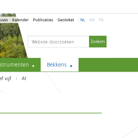
euws
Kalender
Publicaties
Geoloket
NL
EN
FR
Zoek
Geavanceerd zoeken...
nstrumenten
Bekkens
f vijf
A1