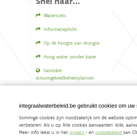
Snel naar...
e
e
Watertoets
r
g
a
Informatieplicht
v
e
v
Op de hoogte van droogte
a
n
Hoog water zonder kater
d
e
a
Geoloket
f
stroomgebiedbeheerplannen
b
e
e
Documenten voor leden
l
LOGIN VEREIST
d
i
integraalwaterbeleid.be gebruikt cookies om uw s
n
g
Sommige cookies zijn noodzakelijk om de website optima
.
verbeteren. Als u op ‘Alle cookies aanvaarden’ klikt, aan
.
.
Meer info leest u in het
privacy
- en
cookiebeleid
van CI
Integraalwaterbeleid.be is een officiële w