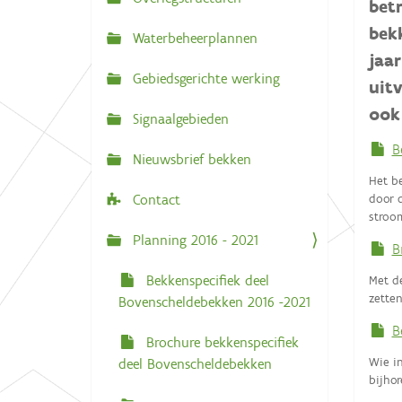
N
bet
:
a
bek
Waterbeheerplannen
v
jaa
Gebiedsgerichte werking
i
uit
g
ook
Signaalgebieden
a
B
Nieuwsbrief bekken
t
Het b
i
door 
Contact
e
stroo
Planning 2016 - 2021
B
Bekkenspecifiek deel
Met d
zetten
Bovenscheldebekken 2016 -2021
B
Brochure bekkenspecifiek
Wie i
deel Bovenscheldebekken
bijho