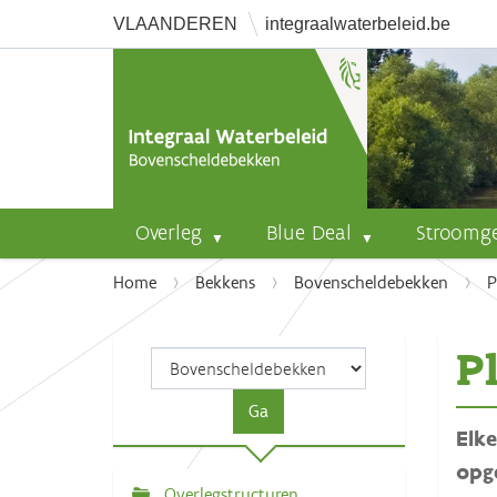
VLAANDEREN
integraalwaterbeleid.be
Overleg
Blue Deal
Stroomg
U
Home
Bekkens
Bovenscheldebekken
P
b
e
P
n
t
h
Elk
i
e
opg
r
Overlegstructuren