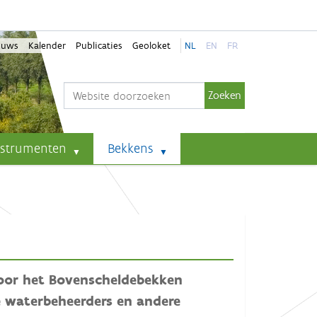
euws
Kalender
Publicaties
Geoloket
NL
EN
FR
Zoek
Geavanceerd zoeken...
nstrumenten
Bekkens
voor het Bovenscheldebekken
e waterbeheerders en andere