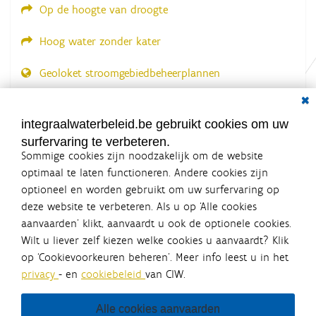
Op de hoogte van droogte
Hoog water zonder kater
Geoloket stroomgebiedbeheerplannen
Dial
Documenten voor leden
LOGIN VEREIST
integraalwaterbeleid.be gebruikt cookies om uw
surfervaring te verbeteren.
Sommige cookies zijn noodzakelijk om de website
optimaal te laten functioneren. Andere cookies zijn
optioneel en worden gebruikt om uw surfervaring op
Integraalwaterbeleid.be is een
deze website te verbeteren. Als u op ‘Alle cookies
officiële website van de Vlaamse
aanvaarden’ klikt, aanvaardt u ook de optionele cookies.
overheid
Wilt u liever zelf kiezen welke cookies u aanvaardt? Klik
uitgegeven door
Coördinatiecommissie Integraal
op ‘Cookievoorkeuren beheren’. Meer info leest u in het
Waterbeleid
privacy
- en
cookiebeleid
van CIW.
De Coördinatiecommissie Integraal Waterbeleid (CIW) is een
overlegplatform van de diverse beleidsdomeinen en
bestuursniveaus die bij het waterbeleid betrokken zijn. Ook
Alle cookies aanvaarden
waterbedrijven nemen deel aan het overleg. Deze