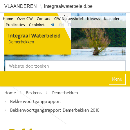
VLAANDEREN
integraalwaterbeleid.be
Home
Over CIW
Contact
CIW-Nieuwsbrief
Nieuws
Kalender
Publicaties
Geoloket
NL
EN
FR
Zoek
Geavanceerd zoeken...
Klap navi
Home
Bekkens
Demerbekken
Bekkenvoortgangsrapport
Bekkenvoortgangsrapport Demerbekken 2010