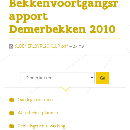
Bekkenvoortgangsr
apport
Demerbekken 2010
9_DEMER_BVR_2010_LR.pdf
— 2.7 MB
Overlegstructuren
N
a
Waterbeheerplannen
v
Gebiedsgerichte werking
i