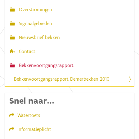
g
Overstromingen
a
Signaalgebieden
t
i
Nieuwsbrief bekken
e
Contact
Bekkenvoortgangsrapport
Bekkenvoortgangsrapport Demerbekken 2010
Snel naar...
Watertoets
Informatieplicht