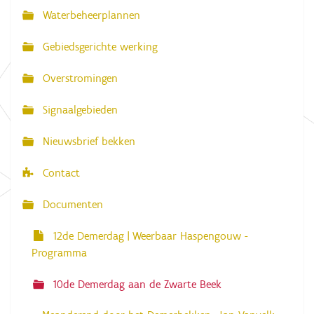
a
Waterbeheerplannen
v
Gebiedsgerichte werking
i
g
Overstromingen
a
Signaalgebieden
t
i
Nieuwsbrief bekken
e
Contact
Documenten
12de Demerdag | Weerbaar Haspengouw -
Programma
10de Demerdag aan de Zwarte Beek