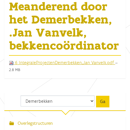
Meanderend door
het Demerbekken,
.Jan Vanvelk,
bekkencoördinator
6 IntegraleProjectenDemerbekken_Jan Vanvelk.pdf
—
2.8 MB
Overlegstructuren
N