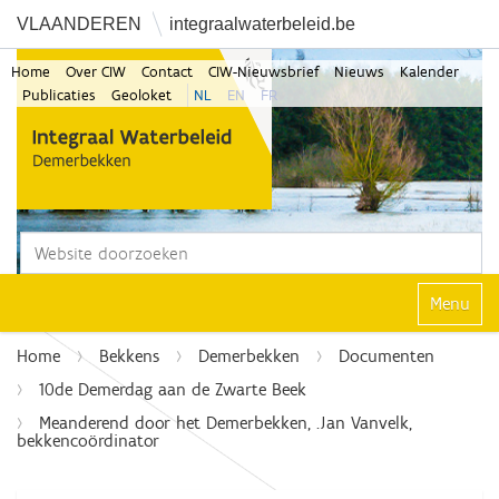
VLAANDEREN
integraalwaterbeleid.be
Home
Over CIW
Contact
CIW-Nieuwsbrief
Nieuws
Kalender
Publicaties
Geoloket
NL
EN
FR
Zoek
Geavanceerd zoeken...
Klap navi
Home
Bekkens
Demerbekken
Documenten
10de Demerdag aan de Zwarte Beek
Meanderend door het Demerbekken, .Jan Vanvelk,
bekkencoördinator