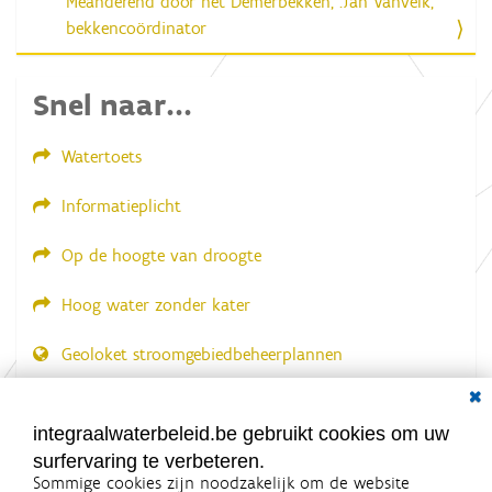
Meanderend door het Demerbekken, .Jan Vanvelk,
bekkencoördinator
Snel naar...
Watertoets
Informatieplicht
Op de hoogte van droogte
Hoog water zonder kater
Geoloket stroomgebiedbeheerplannen
Dial
Documenten voor leden
LOGIN VEREIST
integraalwaterbeleid.be gebruikt cookies om uw
surfervaring te verbeteren.
Sommige cookies zijn noodzakelijk om de website