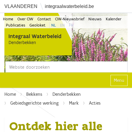
VLAANDEREN
integraalwaterbeleid.be
Home
Over CIW
Contact
CIW-Nieuwsbrief
Nieuws
Kalender
Publicaties
Geoloket
NL
EN
FR
Zoek
Geavanceerd zoeken...
Klap navi
Home
Bekkens
Denderbekken
Gebiedsgerichte werking
Mark
Acties
Ontdek hier alle