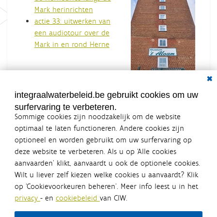
Mark herinrichten
actie 33: uitwerken van
een audiotour over de
Mark in en rond Herne
Dial
integraalwaterbeleid.be gebruikt cookies om uw
surfervaring te verbeteren.
Sommige cookies zijn noodzakelijk om de website
optimaal te laten functioneren. Andere cookies zijn
optioneel en worden gebruikt om uw surfervaring op
Integraalwaterbeleid.be is een
deze website te verbeteren. Als u op ‘Alle cookies
officiële website van de Vlaamse
aanvaarden’ klikt, aanvaardt u ook de optionele cookies.
overheid
Wilt u liever zelf kiezen welke cookies u aanvaardt? Klik
uitgegeven door
Coördinatiecommissie Integraal
op ‘Cookievoorkeuren beheren’. Meer info leest u in het
Waterbeleid
privacy
- en
cookiebeleid
van CIW.
De Coördinatiecommissie Integraal Waterbeleid (CIW) is een
overlegplatform van de diverse beleidsdomeinen en
bestuursniveaus die bij het waterbeleid betrokken zijn. Ook