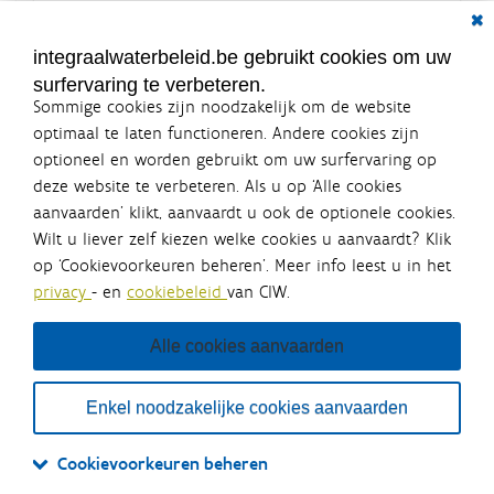
Dial
K
Grootte: 1.1 MB
l
i
integraalwaterbeleid.be gebruikt cookies om uw
k
surfervaring te verbeteren.
v
o
Sommige cookies zijn noodzakelijk om de website
o
optimaal te laten functioneren. Andere cookies zijn
r
optioneel en worden gebruikt om uw surfervaring op
d
Integraalwaterbeleid.be is een
e
deze website te verbeteren. Als u op ‘Alle cookies
v
officiële website van de Vlaamse
aanvaarden’ klikt, aanvaardt u ook de optionele cookies.
o
overheid
l
Wilt u liever zelf kiezen welke cookies u aanvaardt? Klik
uitgegeven door
Coördinatiecommissie Integraal
l
op ‘Cookievoorkeuren beheren’. Meer info leest u in het
Waterbeleid
e
privacy
- en
cookiebeleid
van CIW.
d
De Coördinatiecommissie Integraal Waterbeleid (CIW) is een
i
overlegplatform van de diverse beleidsdomeinen en
g
bestuursniveaus die bij het waterbeleid betrokken zijn. Ook
Alle cookies aanvaarden
e
waterbedrijven nemen deel aan het overleg. Deze
w
samenwerking zorgt voor een gecoördineerde en
e
geïntegreerde aanpak van het waterbeleid en waterbeheer
e
Enkel noodzakelijke cookies aanvaarden
in Vlaanderen.
r
g
OVER CIW
DISCLAIMER
PRIVACY
COOKIEBELEID
SITEMAP
a
Cookievoorkeuren beheren
v