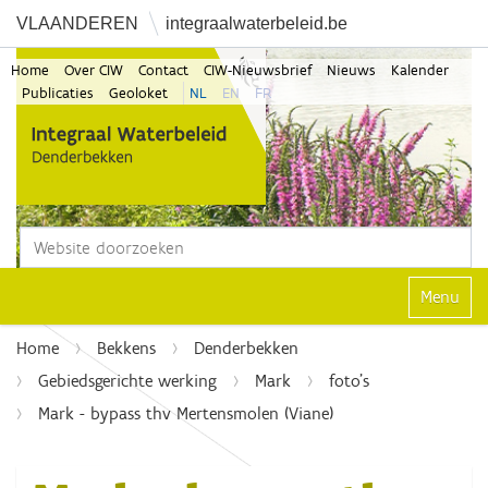
VLAANDEREN
integraalwaterbeleid.be
Home
Over CIW
Contact
CIW-Nieuwsbrief
Nieuws
Kalender
Publicaties
Geoloket
NL
EN
FR
Zoek
Geavanceerd zoeken...
Klap navi
Home
Bekkens
Denderbekken
Gebiedsgerichte werking
Mark
foto's
Mark - bypass thv Mertensmolen (Viane)