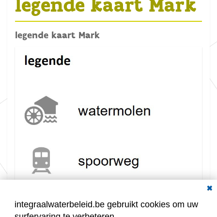
legende kaart Mark
legende kaart Mark
Dial
K
Grootte: 25.0 KB
l
i
integraalwaterbeleid.be gebruikt cookies om uw
k
surfervaring te verbeteren.
v