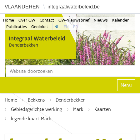
VLAANDEREN
integraalwaterbeleid.be
Home
Over CIW
Contact
CIW-Nieuwsbrief
Nieuws
Kalender
Publicaties
Geoloket
NL
EN
FR
Zoek
Geavanceerd zoeken...
Klap navi
Home
Bekkens
Denderbekken
Gebiedsgerichte werking
Mark
Kaarten
legende kaart Mark