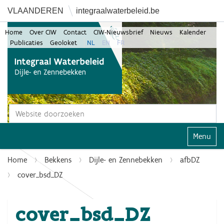
VLAANDEREN
integraalwaterbeleid.be
Home
Over CIW
Contact
CIW-Nieuwsbrief
Nieuws
Kalender
Publicaties
Geoloket
NL
EN
FR
Zoek
Geavanceerd zoeken...
Klap navi
Home
Bekkens
Dijle- en Zennebekken
afbDZ
cover_bsd_DZ
cover_bsd_DZ