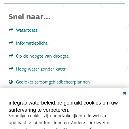
f
b
e
Snel naar...
e
l
d
Watertoets
i
n
g
Informatieplicht
.
.
.
Op de hoogte van droogte
Hoog water zonder kater
Geoloket stroomgebiedbeheerplannen
Dial
Documenten voor leden
LOGIN VEREIST
integraalwaterbeleid.be gebruikt cookies om uw
surfervaring te verbeteren.
Sommige cookies zijn noodzakelijk om de website
optimaal te laten functioneren. Andere cookies zijn