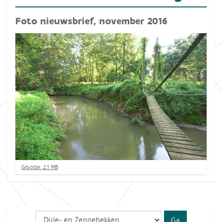
Foto nieuwsbrief, november 2016
K
Grootte: 2.1 MB
l
i
k
v
o
o