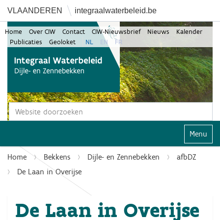
VLAANDEREN
integraalwaterbeleid.be
Home
Over CIW
Contact
CIW-Nieuwsbrief
Nieuws
Kalender
Publicaties
Geoloket
NL
EN
FR
Zoek
Geavanceerd zoeken...
Klap navi
Home
Bekkens
Dijle- en Zennebekken
afbDZ
De Laan in Overijse
De Laan in Overijse