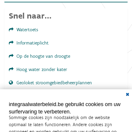
f
b
e
Snel naar...
e
l
d
Watertoets
i
n
g
Informatieplicht
.
.
.
Op de hoogte van droogte
Hoog water zonder kater
Geoloket stroomgebiedbeheerplannen
Dial
Documenten voor leden
LOGIN VEREIST
integraalwaterbeleid.be gebruikt cookies om uw
surfervaring te verbeteren.
Sommige cookies zijn noodzakelijk om de website
optimaal te laten functioneren. Andere cookies zijn
optioneel en worden gebruikt om uw surfervaring op