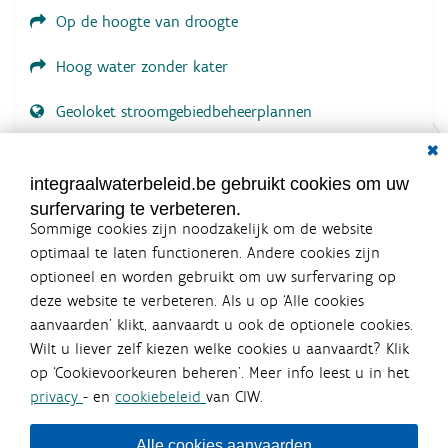
.
.
Op de hoogte van droogte
Hoog water zonder kater
Geoloket stroomgebiedbeheerplannen
Dial
Documenten voor leden
LOGIN VEREIST
integraalwaterbeleid.be gebruikt cookies om uw
surfervaring te verbeteren.
Sommige cookies zijn noodzakelijk om de website
optimaal te laten functioneren. Andere cookies zijn
optioneel en worden gebruikt om uw surfervaring op
Integraalwaterbeleid.be is een
deze website te verbeteren. Als u op ‘Alle cookies
officiële website van de Vlaamse
aanvaarden’ klikt, aanvaardt u ook de optionele cookies.
overheid
Wilt u liever zelf kiezen welke cookies u aanvaardt? Klik
uitgegeven door
Coördinatiecommissie Integraal
op ‘Cookievoorkeuren beheren’. Meer info leest u in het
Waterbeleid
privacy
- en
cookiebeleid
van CIW.
De Coördinatiecommissie Integraal Waterbeleid (CIW) is een
overlegplatform van de diverse beleidsdomeinen en
bestuursniveaus die bij het waterbeleid betrokken zijn. Ook
Alle cookies aanvaarden