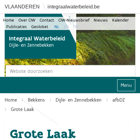
VLAANDEREN
integraalwaterbeleid.be
Home
Over CIW
Contact
CIW-Nieuwsbrief
Nieuws
Kalender
Publicaties
Geoloket
NL
EN
FR
Zoek
Geavanceerd zoeken...
Klap navi
Home
Bekkens
Dijle- en Zennebekken
afbDZ
Grote Laak
Grote Laak