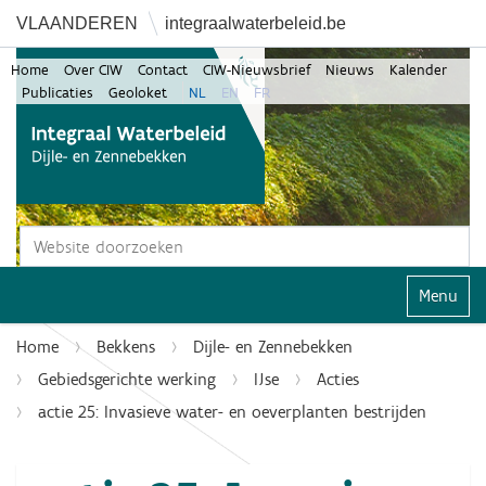
VLAANDEREN
integraalwaterbeleid.be
Home
Over CIW
Contact
CIW-Nieuwsbrief
Nieuws
Kalender
Publicaties
Geoloket
NL
EN
FR
Zoek
Geavanceerd zoeken...
Klap navi
Home
Bekkens
Dijle- en Zennebekken
Gebiedsgerichte werking
IJse
Acties
actie 25: Invasieve water- en oeverplanten bestrijden