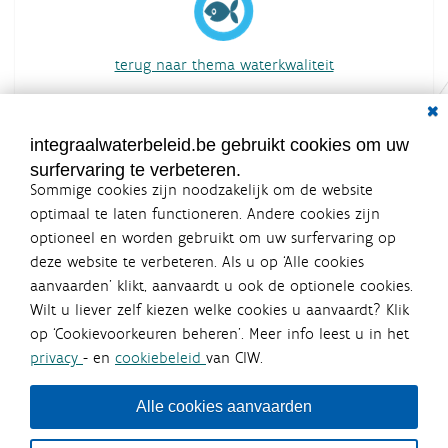
terug naar thema waterkwaliteit
overzicht van alle acties
Dial
integraalwaterbeleid.be gebruikt cookies om uw
surfervaring te verbeteren.
Sommige cookies zijn noodzakelijk om de website
optimaal te laten functioneren. Andere cookies zijn
optioneel en worden gebruikt om uw surfervaring op
Integraalwaterbeleid.be is een
deze website te verbeteren. Als u op ‘Alle cookies
officiële website van de Vlaamse
aanvaarden’ klikt, aanvaardt u ook de optionele cookies.
overheid
Wilt u liever zelf kiezen welke cookies u aanvaardt? Klik
uitgegeven door
Coördinatiecommissie Integraal
op ‘Cookievoorkeuren beheren’. Meer info leest u in het
Waterbeleid
privacy
- en
cookiebeleid
van CIW.
De Coördinatiecommissie Integraal Waterbeleid (CIW) is een
overlegplatform van de diverse beleidsdomeinen en
bestuursniveaus die bij het waterbeleid betrokken zijn. Ook
Alle cookies aanvaarden
waterbedrijven nemen deel aan het overleg. Deze
samenwerking zorgt voor een gecoördineerde en
geïntegreerde aanpak van het waterbeleid en waterbeheer