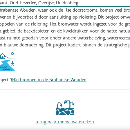
ant, Oud-Heverlee, Overijse, Huldenberg
Brabantse Wouden, waar ook de IJse doorstroomt, komen veel bronn
wenen bijvoorbeeld door aansluiting op riolering. Dit project omv
oppelen van de riolering. Het bronwater wordt ingezet voor de g
 gebied, de beekdebieten en de kweldrukken voor de natte natuur 
st ruimte geboden voor onder andere waterbeleving, waterrecreati
blauwe dooradering. Dit project kadert binnen de strategische 
ject '
(H)erbronnen in de Brabantse Wouden
'
terug naar thema watertekort