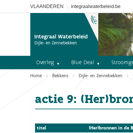
VLAANDEREN
integraalwaterbeleid.be
Overleg
Blue Deal
Stroomg
U
Home
Bekkens
Dijle- en Zennebekken
b
e
actie 9: (Her)br
n
t
h
i
e
titel
(Her)bronnen in de
r