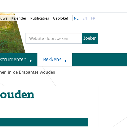
euws
Kalender
Publicaties
Geoloket
NL
EN
FR
Zoek
Geavanceerd zoeken...
nstrumenten
Bekkens
onnen in de Brabantse wouden
wouden