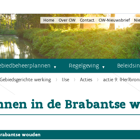
Home
Over CIW
Contact
CIW-Nieuwsbrief
Ni
ebiedbeheerplannen
Regelgeving
Beleidsi
Gebiedsgerichte werking
IJse
Acties
actie 9: (Her)br
onnen in de Brabantse 
 Brabantse wouden