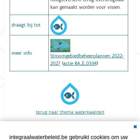
kan gemaakt worden voor vissen.
draagt bij tot
meer info
Stroomgebiedbeheerplannen 2022-
2027
(
actie 8A_E_0334
)
terug naar thema waterkwaliteit
overzicht van alle acties
Dial
integraalwaterbeleid.be gebruikt cookies om uw