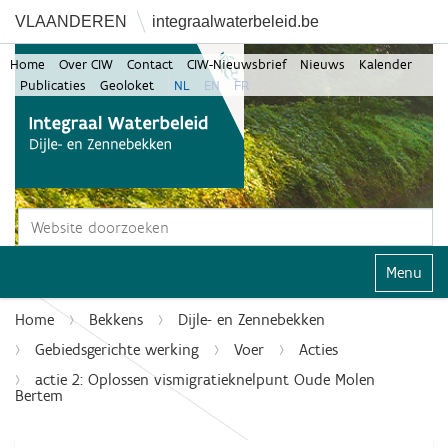
VLAANDEREN
integraalwaterbeleid.be
Home
Over CIW
Contact
CIW-Nieuwsbrief
Nieuws
Kalender
Publicaties
Geoloket
NL
EN
FR
Zoek
Geavanceerd zoeken...
Klap navi
Home
Bekkens
Dijle- en Zennebekken
Gebiedsgerichte werking
Voer
Acties
actie 2: Oplossen vismigratieknelpunt Oude Molen
Bertem