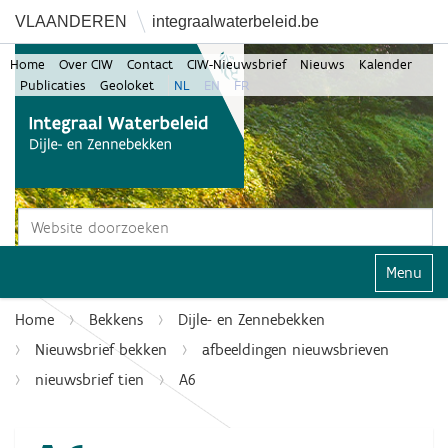
VLAANDEREN
integraalwaterbeleid.be
Home
Over CIW
Contact
CIW-Nieuwsbrief
Nieuws
Kalender
Publicaties
Geoloket
NL
EN
FR
Zoek
Geavanceerd zoeken...
Klap navi
Home
Bekkens
Dijle- en Zennebekken
Nieuwsbrief bekken
afbeeldingen nieuwsbrieven
nieuwsbrief tien
A6