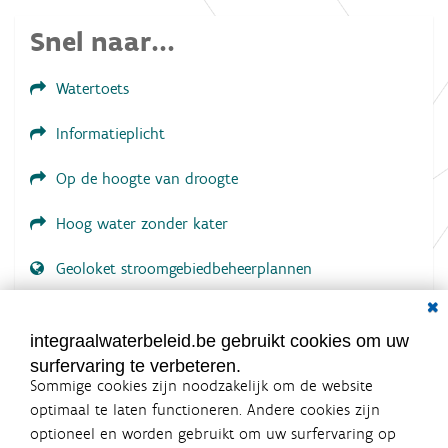
l
d
Snel naar...
i
n
g
Watertoets
.
.
.
Informatieplicht
Op de hoogte van droogte
Hoog water zonder kater
Geoloket stroomgebiedbeheerplannen
Dial
Documenten voor leden
LOGIN VEREIST
integraalwaterbeleid.be gebruikt cookies om uw
surfervaring te verbeteren.
Sommige cookies zijn noodzakelijk om de website
optimaal te laten functioneren. Andere cookies zijn
optioneel en worden gebruikt om uw surfervaring op