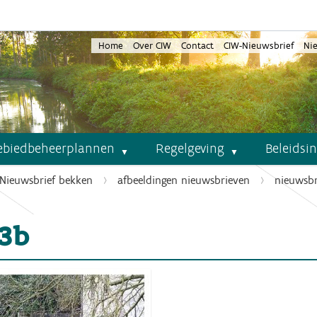
Home
Over CIW
Contact
CIW-Nieuwsbrief
Ni
ebiedbeheerplannen
Regelgeving
Beleidsi
Nieuwsbrief bekken
afbeeldingen nieuwsbrieven
nieuwsbr
3b