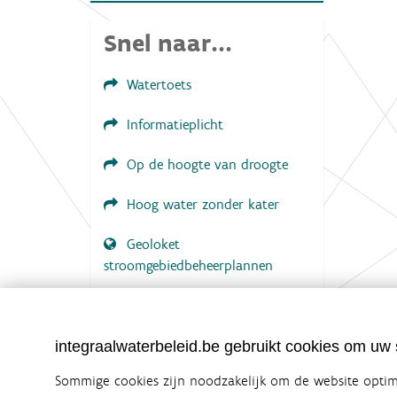
w
e
Snel naar...
e
r
g
a
Watertoets
v
e
Informatieplicht
v
a
n
Op de hoogte van droogte
d
e
Hoog water zonder kater
a
f
b
Geoloket
e
e
stroomgebiedbeheerplannen
l
d
Documenten voor leden
i
n
LOGIN VEREIST
g
integraalwaterbeleid.be gebruikt cookies om uw s
.
.
Sommige cookies zijn noodzakelijk om de website optima
.