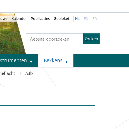
euws
Kalender
Publicaties
Geoloket
NL
EN
FR
Zoek
Geavanceerd zoeken...
nstrumenten
Bekkens
ief acht
A3b