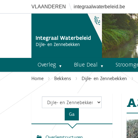
VLAANDEREN
integraalwaterbeleid.be
Overleg
Blue Deal
Stroomg
U
Home
Bekkens
Dijle- en Zennebekken
b
e
A
n
t
h
i
e
r
Overlegstructuren