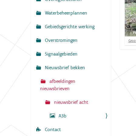
N
:
a
Waterbeheerplannen
v
Gebiedsgerichte werking
i
g
Overstromingen
K
Groot
a
l
i
Signaalgebieden
t
k
v
i
o
Nieuwsbrief bekken
o
e
r
afbeeldingen
d
e
nieuwsbrieven
v
o
nieuwsbrief acht
l
l
e
A3b
d
i
g
Contact
e