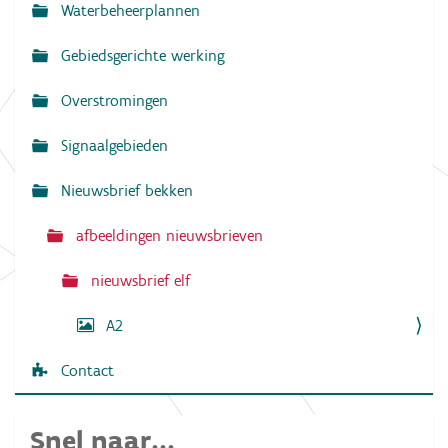
l
Waterbeheerplannen
e
v
d
Gebiedsgerichte werking
i
i
g
g
e
Overstromingen
w
a
e
e
Signaalgebieden
t
r
g
i
Nieuwsbrief bekken
a
e
v
e
afbeeldingen nieuwsbrieven
v
a
n
nieuwsbrief elf
d
e
A2
a
f
b
Contact
e
e
l
d
Snel naar...
i