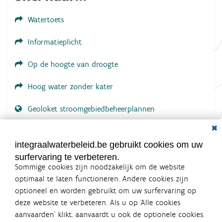
n
g
Watertoets
.
.
.
Informatieplicht
Op de hoogte van droogte
Hoog water zonder kater
Geoloket stroomgebiedbeheerplannen
Dial
Documenten voor leden
LOGIN VEREIST
integraalwaterbeleid.be gebruikt cookies om uw
surfervaring te verbeteren.
Sommige cookies zijn noodzakelijk om de website
optimaal te laten functioneren. Andere cookies zijn
optioneel en worden gebruikt om uw surfervaring op
Integraalwaterbeleid.be is een
deze website te verbeteren. Als u op ‘Alle cookies
officiële website van de Vlaamse
aanvaarden’ klikt, aanvaardt u ook de optionele cookies.
overheid