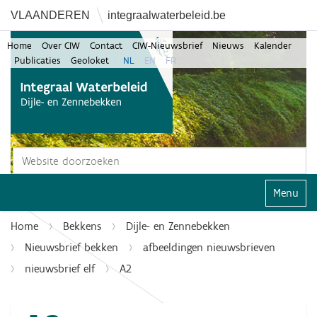
VLAANDEREN
integraalwaterbeleid.be
Home
Over CIW
Contact
CIW-Nieuwsbrief
Nieuws
Kalender
Publicaties
Geoloket
NL
EN
FR
Zoek
Geavanceerd zoeken...
Klap navi
Home
Bekkens
Dijle- en Zennebekken
Nieuwsbrief bekken
afbeeldingen nieuwsbrieven
nieuwsbrief elf
A2