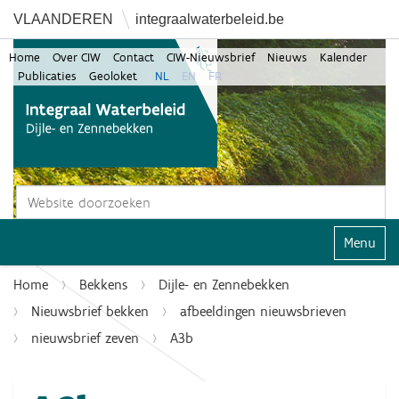
VLAANDEREN
integraalwaterbeleid.be
Home
Over CIW
Contact
CIW-Nieuwsbrief
Nieuws
Kalender
Publicaties
Geoloket
NL
EN
FR
Zoek
Geavanceerd zoeken...
Klap navi
Home
Bekkens
Dijle- en Zennebekken
Nieuwsbrief bekken
afbeeldingen nieuwsbrieven
nieuwsbrief zeven
A3b