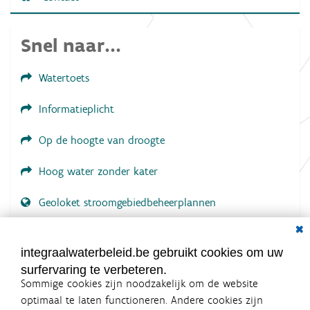
e
e
l
d
Snel naar...
i
n
g
Watertoets
.
.
.
Informatieplicht
Op de hoogte van droogte
Hoog water zonder kater
Geoloket stroomgebiedbeheerplannen
Dial
Documenten voor leden
LOGIN VEREIST
integraalwaterbeleid.be gebruikt cookies om uw
surfervaring te verbeteren.
Sommige cookies zijn noodzakelijk om de website
optimaal te laten functioneren. Andere cookies zijn