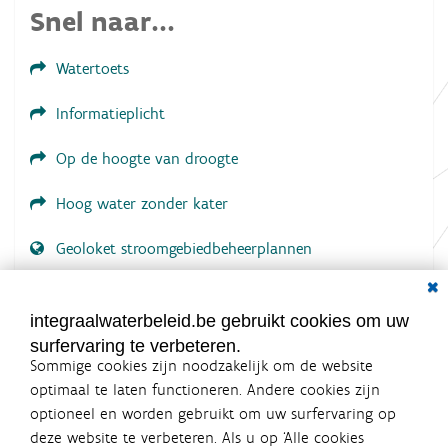
Snel naar...
f
b
e
e
Watertoets
l
d
Informatieplicht
i
n
g
Op de hoogte van droogte
.
.
.
Hoog water zonder kater
Geoloket stroomgebiedbeheerplannen
Dial
Documenten voor leden
LOGIN VEREIST
integraalwaterbeleid.be gebruikt cookies om uw
surfervaring te verbeteren.
Sommige cookies zijn noodzakelijk om de website
optimaal te laten functioneren. Andere cookies zijn
optioneel en worden gebruikt om uw surfervaring op
Integraalwaterbeleid.be is een
deze website te verbeteren. Als u op ‘Alle cookies