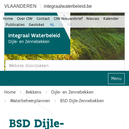
VLAANDEREN
integraalwaterbeleid.be
Home
Over CIW
Contact
CIW-Nieuwsbrief
Nieuws
Kalender
Publicaties
Geoloket
NL
EN
FR
Zoek
Geavanceerd zoeken...
Klap navi
Home
Bekkens
Dijle- en Zennebekken
Waterbeheerplannen
BSD Dijle-Zennebekken
BSD Dijle-