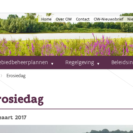
Home
Over CIW
Contact
CIW-Nieuwsbrief
Ni
ebiedbeheerplannen
Regelgeving
Beleidsi
Erosiedag
rosiedag
maart 2017