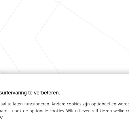
urfervaring te verbeteren.
al te laten functioneren. Andere cookies zijn optioneel en word
vaardt u ook de optionele cookies. Wilt u liever zelf kiezen welke
W.
ebsite van de Vlaamse overheid
terbeleid