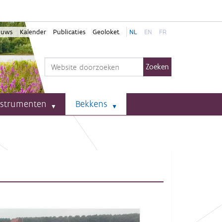
euws
Kalender
Publicaties
Geoloket
NL
EN
FR
Zoek
Geavanceerd zoeken...
nstrumenten
Bekkens