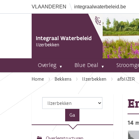
VLAANDEREN
integraalwaterbeleid.be
Overleg
Blue Deal
Stroomg
U
Home
Bekkens
IJzerbekken
afbIJZER
b
e
E
n
t
h
14 
i
e
r
Overlegstructuren