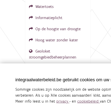
d
Watertoets
i
g
e
Informatieplicht
w
e
Op de hoogte van droogte
e
r
g
Hoog water zonder kater
a
v
e
Geoloket
v
stroomgebiedbeheerplannen
a
n
d
Documenten voor leden
e
LOGIN VEREIST
a
integraalwaterbeleid.be gebruikt cookies om uw s
f
b
e
Sommige cookies zijn noodzakelijk om de website optima
e
verbeteren. Als u op ‘Alle cookies aanvaarden’ klikt, aan
l
d
Meer info leest u in het
privacy
- en
cookiebeleid
van CI
Integraalwaterbeleid.be is een officiële w
i
uitgegeven door
Coördinatiecommissie Integraal Wa
n