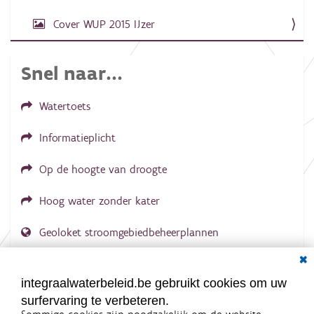
d
e
Cover WUP 2015 IJzer
a
f
b
e
Snel naar...
e
l
d
Watertoets
i
n
g
Informatieplicht
.
.
.
Op de hoogte van droogte
Hoog water zonder kater
Geoloket stroomgebiedbeheerplannen
Dial
Documenten voor leden
LOGIN VEREIST
integraalwaterbeleid.be gebruikt cookies om uw
surfervaring te verbeteren.