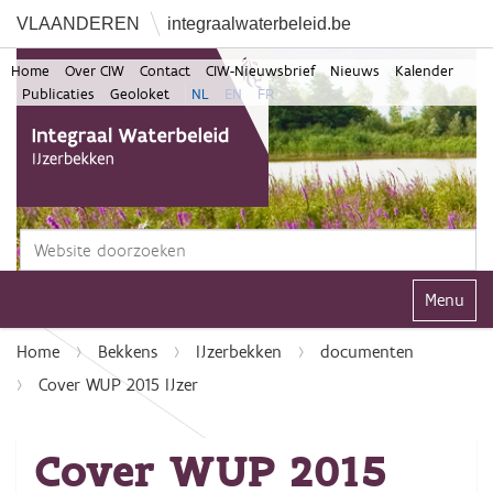
VLAANDEREN
integraalwaterbeleid.be
Home
Over CIW
Contact
CIW-Nieuwsbrief
Nieuws
Kalender
Publicaties
Geoloket
NL
EN
FR
Zoek
Geavanceerd zoeken...
Klap navi
Home
Bekkens
IJzerbekken
documenten
Cover WUP 2015 IJzer
Cover WUP 2015