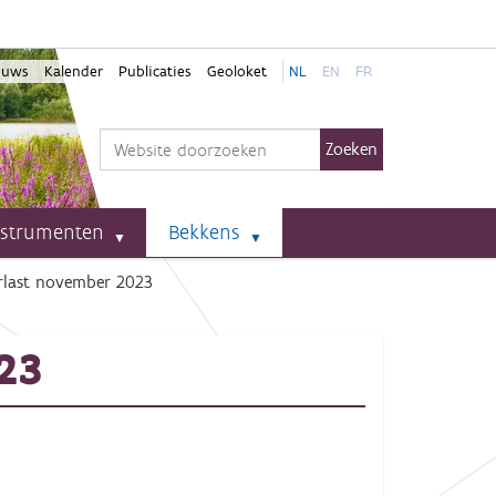
euws
Kalender
Publicaties
Geoloket
NL
EN
FR
Zoek
Geavanceerd zoeken...
nstrumenten
Bekkens
rlast november 2023
23