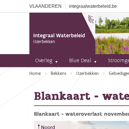
VLAANDEREN
integraalwaterbeleid.be
Overleg
Blue Deal
Stroomg
U
Home
Bekkens
IJzerbekken
Gebiedsge
b
e
Blankaart - wat
n
t
h
Blankaart - wateroverlast novembe
i
e
r