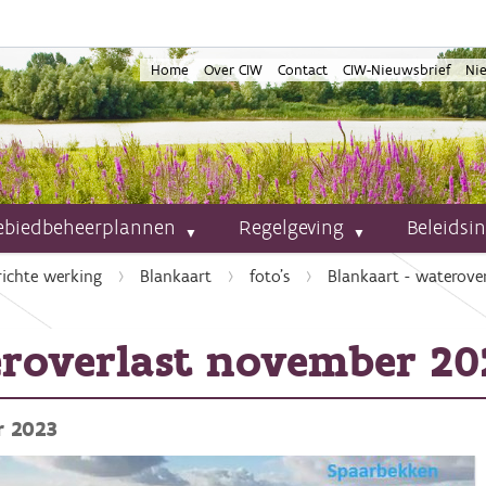
Home
Over CIW
Contact
CIW-Nieuwsbrief
Ni
ebiedbeheerplannen
Regelgeving
Beleidsi
richte werking
Blankaart
foto's
Blankaart - waterove
eroverlast november 20
r 2023