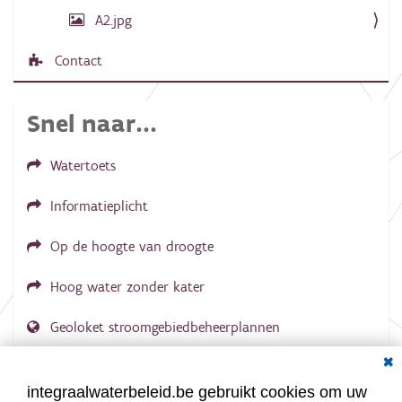
b
A2.jpg
e
e
l
Contact
d
i
n
Snel naar...
g
.
.
.
Watertoets
Informatieplicht
Op de hoogte van droogte
Hoog water zonder kater
Geoloket stroomgebiedbeheerplannen
Dial
Documenten voor leden
LOGIN VEREIST
integraalwaterbeleid.be gebruikt cookies om uw