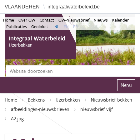
VLAANDEREN
integraalwaterbeleid.be
Home
Over CIW
Contact
CIW-Nieuwsbrief
Nieuws
Kalender
Publicaties
Geoloket
NL
EN
FR
Zoek
Geavanceerd zoeken...
Klap navi
Home
Bekkens
IJzerbekken
Nieuwsbrief bekken
afbeeldingen-nieuwsbrieven
nieuwsbrief vijf
A2.jpg