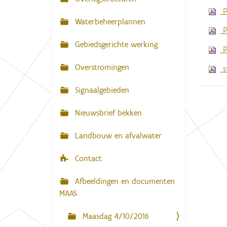
N
:
P
a
Waterbeheerplannen
P
v
Gebiedsgerichte werking
i
P
g
Overstromingen
s
a
Signaalgebieden
t
i
Nieuwsbrief bekken
e
Landbouw en afvalwater
Contact
Afbeeldingen en documenten
MAAS
Maasdag 4/10/2016