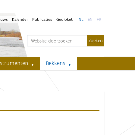
euws
Kalender
Publicaties
Geoloket
NL
EN
FR
Zoek
Geavanceerd zoeken...
nstrumenten
Bekkens