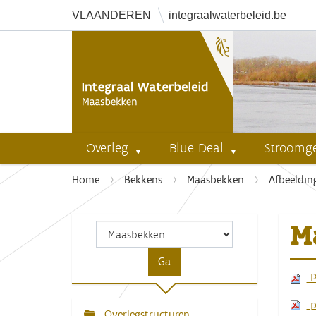
VLAANDEREN
integraalwaterbeleid.be
Overleg
Blue Deal
Stroomg
U
Home
Bekkens
Maasbekken
Afbeeldi
b
e
M
n
t
h
P
i
e
p
r
Overlegstructuren