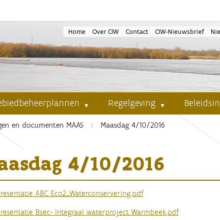
Home
Over CIW
Contact
CIW-Nieuwsbrief
Ni
ebiedbeheerplannen
Regelgeving
Beleidsi
ngen en documenten MAAS
Maasdag 4/10/2016
aasdag 4/10/2016
resentatie ABC Eco2_Waterconservering.pdf
resentatie Bsec- Integraal waterproject Warmbeek.pdf