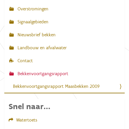
g
Overstromingen
a
Signaalgebieden
t
i
Nieuwsbrief bekken
e
Landbouw en afvalwater
Contact
Bekkenvoortgangsrapport
Bekkenvoortgangsrapport Maasbekken 2009
Snel naar...
Watertoets