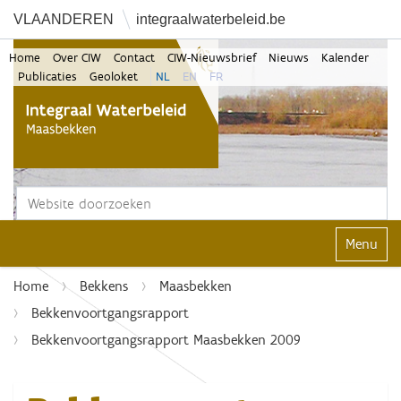
VLAANDEREN
integraalwaterbeleid.be
Home
Over CIW
Contact
CIW-Nieuwsbrief
Nieuws
Kalender
Publicaties
Geoloket
NL
EN
FR
Zoek
Geavanceerd zoeken...
Klap navi
Home
Bekkens
Maasbekken
Bekkenvoortgangsrapport
Bekkenvoortgangsrapport Maasbekken 2009