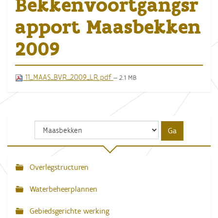
Bekkenvoortgangsr
apport Maasbekken
2009
11_MAAS_BVR_2009_LR.pdf
— 2.1 MB
Overlegstructuren
N
a
Waterbeheerplannen
v
Gebiedsgerichte werking
i