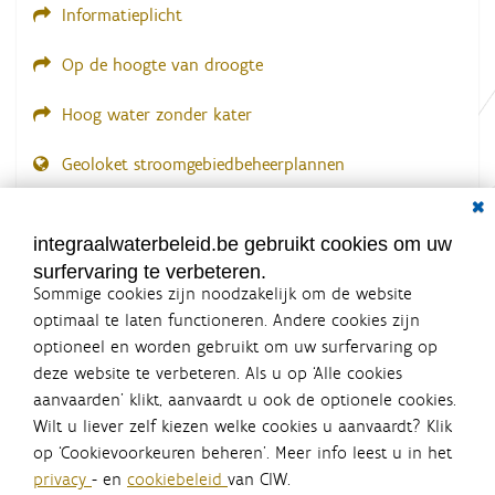
Informatieplicht
Op de hoogte van droogte
Hoog water zonder kater
Geoloket stroomgebiedbeheerplannen
Dial
Documenten voor leden
LOGIN VEREIST
integraalwaterbeleid.be gebruikt cookies om uw
surfervaring te verbeteren.
Sommige cookies zijn noodzakelijk om de website
optimaal te laten functioneren. Andere cookies zijn
optioneel en worden gebruikt om uw surfervaring op
Integraalwaterbeleid.be is een
deze website te verbeteren. Als u op ‘Alle cookies
officiële website van de Vlaamse
aanvaarden’ klikt, aanvaardt u ook de optionele cookies.
overheid
Wilt u liever zelf kiezen welke cookies u aanvaardt? Klik
uitgegeven door
Coördinatiecommissie Integraal
op ‘Cookievoorkeuren beheren’. Meer info leest u in het
Waterbeleid
privacy
- en
cookiebeleid
van CIW.
De Coördinatiecommissie Integraal Waterbeleid (CIW) is een