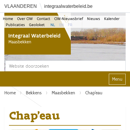
VLAANDEREN
integraalwaterbeleid.be
Home
Over CIW
Contact
CIW-Nieuwsbrief
Nieuws
Kalender
Publicaties
Geoloket
NL
EN
FR
Zoek
Geavanceerd zoeken...
Klap navi
Home
Bekkens
Maasbekken
Chap'eau
Chap'eau