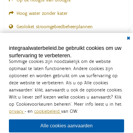
Hoog water zonder kater
Geoloket stroomgebiedbeheerplannen
Dial
Documenten voor leden
LOGIN VEREIST
integraalwaterbeleid.be gebruikt cookies om uw
surfervaring te verbeteren.
Sommige cookies zijn noodzakelijk om de website
optimaal te laten functioneren. Andere cookies zijn
optioneel en worden gebruikt om uw surfervaring op
Integraalwaterbeleid.be is een
deze website te verbeteren. Als u op ‘Alle cookies
officiële website van de Vlaamse
aanvaarden’ klikt, aanvaardt u ook de optionele cookies.
overheid
Wilt u liever zelf kiezen welke cookies u aanvaardt? Klik
uitgegeven door
Coördinatiecommissie Integraal
op ‘Cookievoorkeuren beheren’. Meer info leest u in het
Waterbeleid
privacy
- en
cookiebeleid
van CIW.
De Coördinatiecommissie Integraal Waterbeleid (CIW) is een
overlegplatform van de diverse beleidsdomeinen en
bestuursniveaus die bij het waterbeleid betrokken zijn. Ook
Alle cookies aanvaarden
waterbedrijven nemen deel aan het overleg. Deze
samenwerking zorgt voor een gecoördineerde en