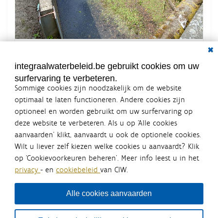
Dial
K
Grootte: 1.2 MB
l
i
integraalwaterbeleid.be gebruikt cookies om uw
k
surfervaring te verbeteren.
v
o
Sommige cookies zijn noodzakelijk om de website
o
optimaal te laten functioneren. Andere cookies zijn
r
optioneel en worden gebruikt om uw surfervaring op
d
Integraalwaterbeleid.be is een
e
deze website te verbeteren. Als u op ‘Alle cookies
v
officiële website van de Vlaamse
aanvaarden’ klikt, aanvaardt u ook de optionele cookies.
o
overheid
l
Wilt u liever zelf kiezen welke cookies u aanvaardt? Klik
uitgegeven door
Coördinatiecommissie Integraal
l
op ‘Cookievoorkeuren beheren’. Meer info leest u in het
Waterbeleid
e
privacy
- en
cookiebeleid
van CIW.
d
De Coördinatiecommissie Integraal Waterbeleid (CIW) is een
i
overlegplatform van de diverse beleidsdomeinen en
g
bestuursniveaus die bij het waterbeleid betrokken zijn. Ook
Alle cookies aanvaarden
e
waterbedrijven nemen deel aan het overleg. Deze
w
samenwerking zorgt voor een gecoördineerde en
e
geïntegreerde aanpak van het waterbeleid en waterbeheer