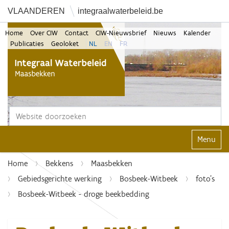
VLAANDEREN
integraalwaterbeleid.be
Home
Over CIW
Contact
CIW-Nieuwsbrief
Nieuws
Kalender
Publicaties
Geoloket
NL
EN
FR
Zoek
Geavanceerd zoeken...
Klap navi
Home
Bekkens
Maasbekken
Gebiedsgerichte werking
Bosbeek-Witbeek
foto's
Bosbeek-Witbeek - droge beekbedding