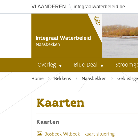
VLAANDEREN
integraalwaterbeleid.be
Overleg
Blue Deal
Stroomg
U
Home
Bekkens
Maasbekken
Gebiedsge
b
e
Kaarten
n
t
h
Kaarten
i
e
Bosbeek-Witbeek - kaart situering
r