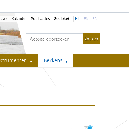
euws
Kalender
Publicaties
Geoloket
NL
EN
FR
Zoek
Geavanceerd zoeken...
nstrumenten
Bekkens