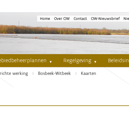
Home
Over CIW
Contact
CIW-Nieuwsbrief
Ni
ebiedbeheerplannen
Regelgeving
Beleidsi
richte werking
Bosbeek-Witbeek
Kaarten