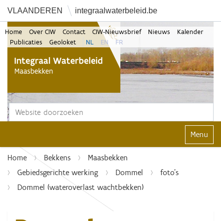
VLAANDEREN
integraalwaterbeleid.be
Home
Over CIW
Contact
CIW-Nieuwsbrief
Nieuws
Kalender
Publicaties
Geoloket
NL
EN
FR
Zoek
Geavanceerd zoeken...
Klap navi
Home
Bekkens
Maasbekken
Gebiedsgerichte werking
Dommel
foto's
Dommel (wateroverlast wachtbekken)