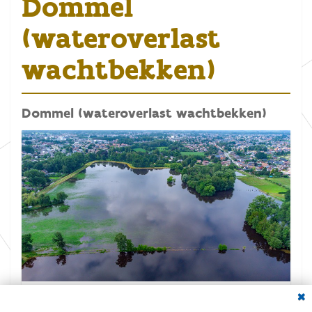
Dommel
(wateroverlast
wachtbekken)
Dommel (wateroverlast wachtbekken)
Dial
K
Grootte: 10.4 MB
l