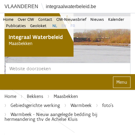
VLAANDEREN
integraalwaterbeleid.be
Home
Over CIW
Contact
CIW-Nieuwsbrief
Nieuws
Kalender
Publicaties
Geoloket
NL
EN
FR
Zoek
Geavanceerd zoeken...
Klap navi
Home
Bekkens
Maasbekken
Gebiedsgerichte werking
Warmbeek
foto's
Warmbeek - Nieuw aangelegde bedding bij
hermeandering thv de Achelse Kluis