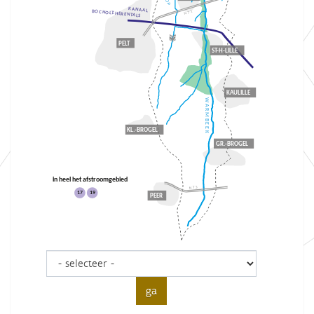
KANAAL
BOCHOLT-HERENTALS
N71
PELT
ST-H-LILLE
KAULILLE
WARMBEEK
KL.-BROGEL
GR.-BROGEL
in heel het afstroomgebied
N73
17
19
PEER