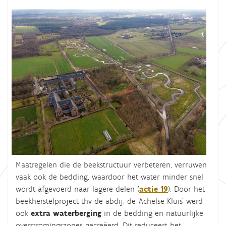
Maatregelen die de beekstructuur verbeteren, verruwen
vaak ook de bedding, waardoor het water minder snel
wordt afgevoerd naar lagere delen (
actie 19
). Door het
beekherstelproject thv de abdij, de 'Achelse Kluis' werd
ook
extra waterberging
in de bedding en natuurlijke
overstromingszones gecreëerd. Dit reduceert het