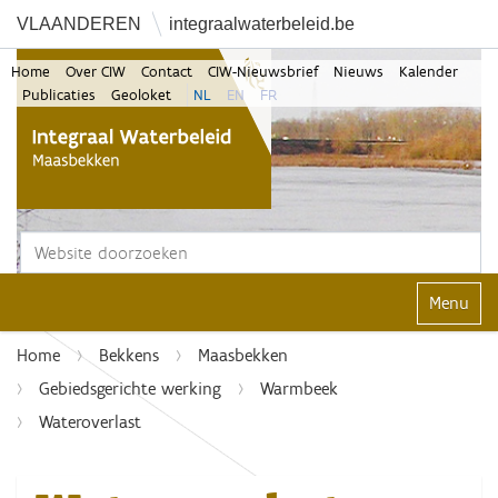
VLAANDEREN
integraalwaterbeleid.be
Home
Over CIW
Contact
CIW-Nieuwsbrief
Nieuws
Kalender
Publicaties
Geoloket
NL
EN
FR
Zoek
Geavanceerd zoeken...
Klap navi
Home
Bekkens
Maasbekken
Gebiedsgerichte werking
Warmbeek
Wateroverlast