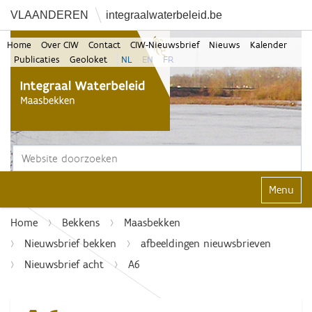
VLAANDEREN
integraalwaterbeleid.be
Home
Over CIW
Contact
CIW-Nieuwsbrief
Nieuws
Kalender
Publicaties
Geoloket
NL
EN
FR
Zoek
Geavanceerd zoeken...
Klap navi
Home
Bekkens
Maasbekken
Nieuwsbrief bekken
afbeeldingen nieuwsbrieven
Nieuwsbrief acht
A6