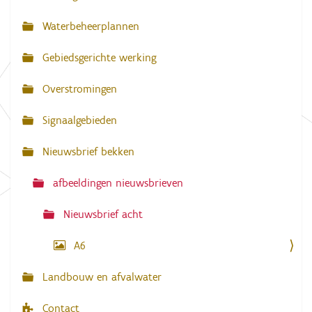
l
a
l
Waterbeheerplannen
e
v
d
Gebiedsgerichte werking
i
i
g
g
e
Overstromingen
w
a
e
e
Signaalgebieden
t
r
g
i
Nieuwsbrief bekken
a
e
v
e
afbeeldingen nieuwsbrieven
v
a
n
Nieuwsbrief acht
d
e
A6
a
f
b
Landbouw en afvalwater
e
e
l
Contact