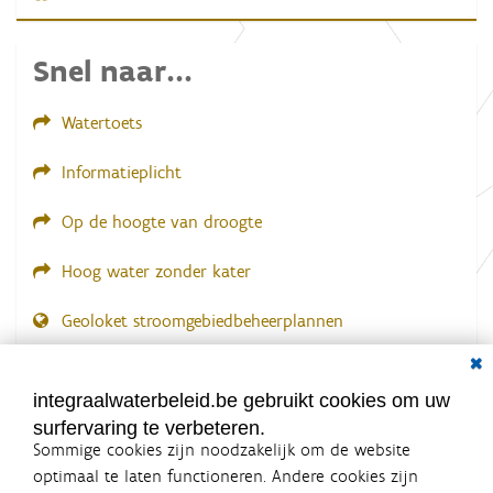
d
i
n
Snel naar...
g
.
.
.
Watertoets
Informatieplicht
Op de hoogte van droogte
Hoog water zonder kater
Geoloket stroomgebiedbeheerplannen
Dial
Documenten voor leden
LOGIN VEREIST
integraalwaterbeleid.be gebruikt cookies om uw
surfervaring te verbeteren.
Sommige cookies zijn noodzakelijk om de website
optimaal te laten functioneren. Andere cookies zijn