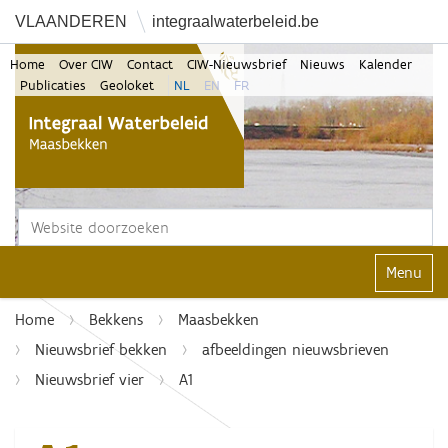
VLAANDEREN
integraalwaterbeleid.be
Home
Over CIW
Contact
CIW-Nieuwsbrief
Nieuws
Kalender
Publicaties
Geoloket
NL
EN
FR
Zoek
Geavanceerd zoeken...
Klap navi
Home
Bekkens
Maasbekken
Nieuwsbrief bekken
afbeeldingen nieuwsbrieven
Nieuwsbrief vier
A1