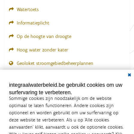
.
.
Watertoets
Informatieplicht
Op de hoogte van droogte
Hoog water zonder kater
Geoloket stroomgebiedbeheerplannen
Dial
Documenten voor leden
LOGIN VEREIST
integraalwaterbeleid.be gebruikt cookies om uw
surfervaring te verbeteren.
Sommige cookies zijn noodzakelijk om de website
optimaal te laten functioneren. Andere cookies zijn
optioneel en worden gebruikt om uw surfervaring op
Integraalwaterbeleid.be is een
deze website te verbeteren. Als u op ‘Alle cookies
officiële website van de Vlaamse
aanvaarden’ klikt, aanvaardt u ook de optionele cookies.
overheid