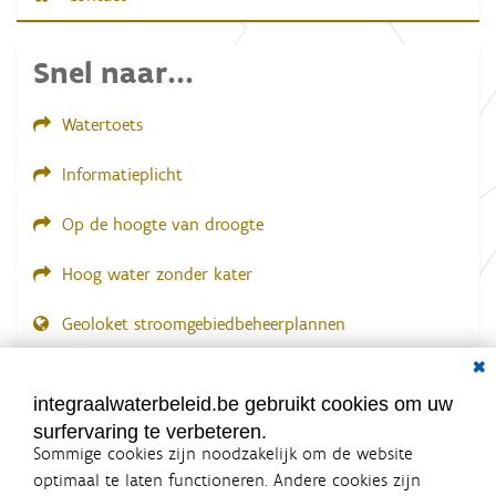
d
i
n
Snel naar...
g
.
.
.
Watertoets
Informatieplicht
Op de hoogte van droogte
Hoog water zonder kater
Geoloket stroomgebiedbeheerplannen
Dial
Documenten voor leden
LOGIN VEREIST
integraalwaterbeleid.be gebruikt cookies om uw
surfervaring te verbeteren.
Sommige cookies zijn noodzakelijk om de website
optimaal te laten functioneren. Andere cookies zijn