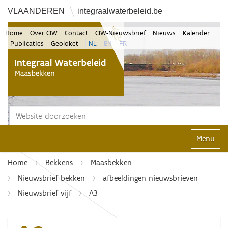
VLAANDEREN
integraalwaterbeleid.be
Home
Over CIW
Contact
CIW-Nieuwsbrief
Nieuws
Kalender
Publicaties
Geoloket
NL
EN
FR
Zoek
Geavanceerd zoeken...
Klap navi
Home
Bekkens
Maasbekken
Nieuwsbrief bekken
afbeeldingen nieuwsbrieven
Nieuwsbrief vijf
A3