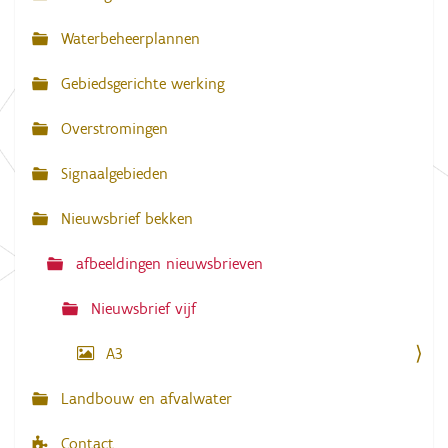
l
a
l
Waterbeheerplannen
e
v
d
Gebiedsgerichte werking
i
i
g
g
e
Overstromingen
w
a
e
e
Signaalgebieden
t
r
g
i
Nieuwsbrief bekken
a
e
v
e
afbeeldingen nieuwsbrieven
v
a
n
Nieuwsbrief vijf
d
e
A3
a
f
b
Landbouw en afvalwater
e
e
l
Contact