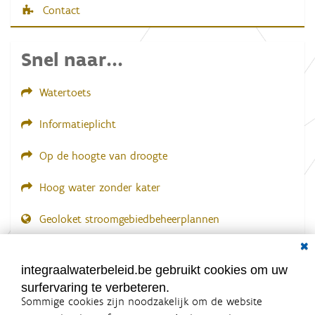
l
Contact
d
i
n
Snel naar...
g
.
.
.
Watertoets
Informatieplicht
Op de hoogte van droogte
Hoog water zonder kater
Geoloket stroomgebiedbeheerplannen
Dial
Documenten voor leden
LOGIN VEREIST
integraalwaterbeleid.be gebruikt cookies om uw
surfervaring te verbeteren.
Sommige cookies zijn noodzakelijk om de website