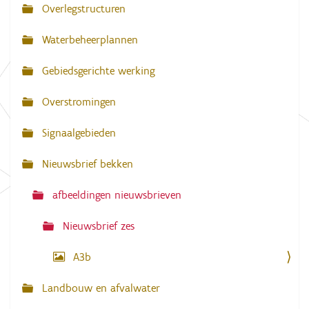
Overlegstructuren
N
o
l
a
l
Waterbeheerplannen
e
v
d
Gebiedsgerichte werking
i
i
g
g
e
Overstromingen
w
a
e
e
Signaalgebieden
t
r
g
i
Nieuwsbrief bekken
a
e
v
e
afbeeldingen nieuwsbrieven
v
a
n
Nieuwsbrief zes
d
e
A3b
a
f
b
Landbouw en afvalwater
e
e