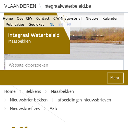
VLAANDEREN
integraalwaterbeleid.be
Home
Over CIW
Contact
CIW-Nieuwsbrief
Nieuws
Kalender
Publicaties
Geoloket
NL
EN
FR
Zoek
Geavanceerd zoeken...
Klap navi
Home
Bekkens
Maasbekken
Nieuwsbrief bekken
afbeeldingen nieuwsbrieven
Nieuwsbrief zes
A3b